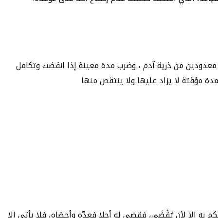
س معدودين من ذرية آدم ، وضرب مدة معينة إذا انقضت وتكامل
مدة مؤقتة لا يزاد عليها ولا ينتقص منها
م به إلا لأن يُقْضَى، فقضى له أجلا فعدّه وأحصَاه، فلا يأتي إلا