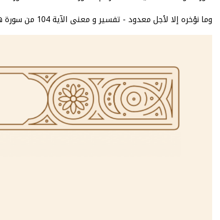
وما نؤخره إلا لأجل معدود - تفسير و معنى الآية 104 من سورة هود سبع تفاسير معتمدة - سورة هود : عدد الآيات 123 - الصفحة 233 - الجزء 12.