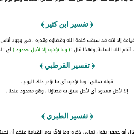
﴿ تفسير ابن كثير ﴾
لقيامة إلا لأنه قد سبقت كلمة الله وقضاؤه وقدره ، في وجود أنا
أقام الله الساعة; ولهذا قال :
( وما نؤخره إلا لأجل معدود )
أي : ل
﴿ تفسير القرطبي ﴾
قوله تعالى : وما نؤخره أي ما نؤخر ذلك اليوم .
إلا لأجل معدود أي لأجل سبق به قضاؤنا ، وهو معدود عندنا .
﴿ تفسير الطبري ﴾
ال أبو جعفر: يقول تعالى ذكره: وما نؤخّر يوم القيامة عنكم أن نجيئك