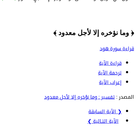
﴿ وما نؤخره إلا لأجل معدود ﴾
قراءة سورة هود
قراءة الآية
ترجمة الآية
إعراب الآية
المصدر :
تفسير : وما نؤخره إلا لأجل معدود
❮ الآية السابقة
الآية التـالية ❯