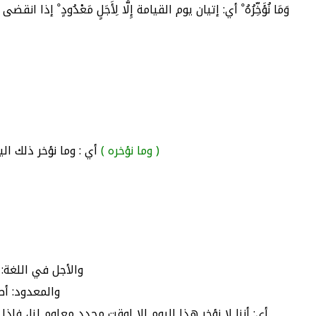
وَمَا نُؤَخِّرُهُ ْ أي: إتيان يوم القيامة إِلَّا لِأَجَلٍ مَعْدُ
( وما نؤخره )
أي : وما نؤخر ذلك الي
والأجل في اللغة:
والمعدود: أص
أى: أننا لا نؤخر هذا اليوم إلا لوقت محدد معلوم لنا، ف