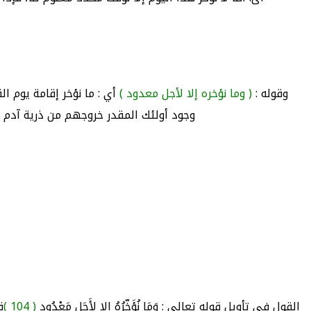
وقوله :
( وما نؤخره إلا لأجل معدود )
أي : ما نؤخر إقامة يوم ا
وجود أولئك المقدر خروجهم من ذرية آدم ، 
القول في تأويل قوله تعالى : وَمَا نُؤَخِّرُهُ إِلا لأَجَلٍ مَعْدُودٍ
( 104 )
ق