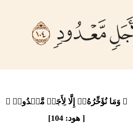
﴿ وَمَا نُؤَخِّرُهُۥٓ إِلَّا لِأَجَلٖ مَّعۡدُودٖ ﴾
[ هود: 104]