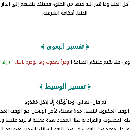
ودٍ ْ إذا انقضى أجل الدنيا وما قدر الله فيها من الخلق، فحينئد ينقلهم إ
الدنيا, أحكامه الشرعية.
﴿ تفسير البغوي ﴾
وم ، فلا نقيم عليكم القيامة [
وقرأ يعقوب وما يؤخره بالياء
]
( إلا
﴿ تفسير الوسيط ﴾
ثم قال- تعالى- وَما نُؤَخِّرُهُ إِلَّا لِأَجَلٍ مَعْدُودٍ.
 الوقت المضروب لانتهاء مدة معينة، فأجل الإنسان: هو الوقت المحد
له المحسوب، والمراد به هنا: المحدد بمدة معينة لا يزيد عليها ولا 
إذا ما جاء موعد هذا الوقت، حل هذا اليوم الهائل الشديد وهو يوم