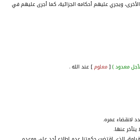
لى الدار الأخرى، ويجري عليهم أحكامه الجزائية، كما أجرى عليهم في
 لأجل معدود )
[
معلوم
] عند الله .
د لانقضاء عمره.
يتأخر عنها.
 القيامة، الذي اقتضت حكمتنا عدم إطلاع أحد على موعده.