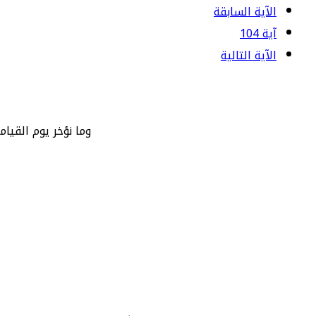
الآية السابقة
آية 104
الآية التالية
وما نؤخر يوم القيام