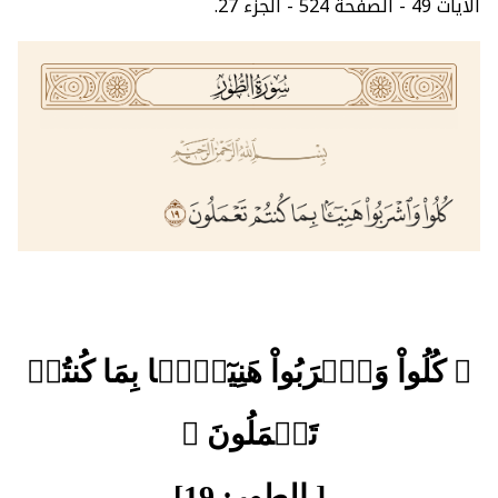
الآيات 49 - الصفحة 524 - الجزء 27.
﴿ كُلُواْ وَٱشۡرَبُواْ هَنِيٓـَٔۢا بِمَا كُنتُمۡ
تَعۡمَلُونَ ﴾
[ الطور: 19]