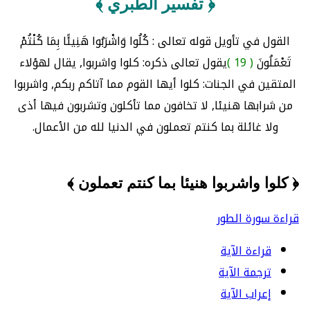
﴿ تفسير الطبري ﴾
القول في تأويل قوله تعالى : كُلُوا وَاشْرَبُوا هَنِيئًا بِمَا كُنْتُمْ
تَعْمَلُونَ
( 19 )
يقول تعالى ذكره: كلوا واشربوا, يقال لهؤلاء
المتقين في الجنات: كلوا أيها القوم مما آتاكم ربكم, واشربوا
من شرابها هنيئا, لا تخافون مما تأكلون وتشربون فيها أذى
ولا غائلة بما كنتم تعملون في الدنيا لله من الأعمال.
﴿ كلوا واشربوا هنيئا بما كنتم تعملون ﴾
قراءة سورة الطور
قراءة الآية
ترجمة الآية
إعراب الآية