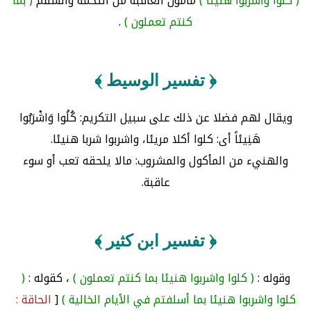
( كلوا واشربوا هنيئا )
مأمون العاقبة من التخمة والسقم
( بما
كنتم تعملون )
.
﴿ تفسير الوسيط ﴾
ويقال لهم فضلا عن ذلك على سبيل التكريم: كُلُوا وَاشْرَبُوا
هَنِيئاً أى: كلوا أكلا مريئا، واشربوا شربا هنيئا.
والهنيء من المأكول والمشروب: مالا يلحقه تعب أو سوء
عاقبة.
﴿ تفسير ابن كثير ﴾
وقوله :
( كلوا واشربوا هنيئا بما كنتم تعملون )
، كقوله :
(
كلوا واشربوا هنيئا بما أسلفتم في الأيام الخالية )
[
الحاقة :