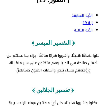
الآية السابقة
آية 19
الآية التالية
﴿ التفسير الميسر ﴾
كلوا طعامًا هنيئًا، واشربوا شرابًا سائغًا؛ جزاء بما عملتم من
أعمال صالحة في الدنيا. وهم متكئون على سرر متقابلة،
وزوَّجناهم بنساء بيض واسعات العيون حسانهنَّ.
﴿ تفسير الجلالين ﴾
«كلوا واشربوا هنيئا» حال أي: مهنئين «بما» الباء سببية