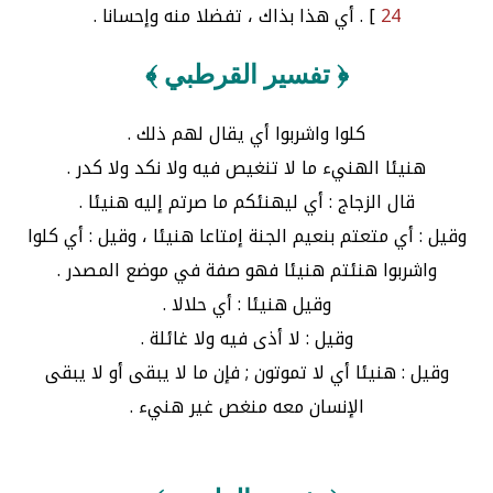
24
] . أي هذا بذاك ، تفضلا منه وإحسانا .
﴿ تفسير القرطبي ﴾
كلوا واشربوا أي يقال لهم ذلك .
هنيئا الهنيء ما لا تنغيص فيه ولا نكد ولا كدر .
قال الزجاج : أي ليهنئكم ما صرتم إليه هنيئا .
وقيل : أي متعتم بنعيم الجنة إمتاعا هنيئا ، وقيل : أي كلوا
واشربوا هنئتم هنيئا فهو صفة في موضع المصدر .
وقيل هنيئا : أي حلالا .
وقيل : لا أذى فيه ولا غائلة .
وقيل : هنيئا أي لا تموتون ; فإن ما لا يبقى أو لا يبقى
الإنسان معه منغص غير هنيء .