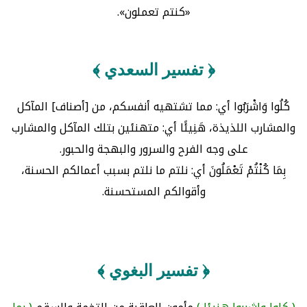
«كنتم تعملون».
﴿ تفسير السعدي ﴾
كُلُوا وَاشْرَبُوا أي: مما تشتهيه أنفسكم، من [أصناف] المآكل
والمشارب اللذيذة، هَنِيئًا أي: متهنئين بتلك المآكل والمشارب
على وجه الفرح والسرور والبهجة والحبور.
بِمَا كُنْتُمْ تَعْمَلُونَ أي: نلتم ما نلتم بسبب أعمالكم الحسنة،
وأقوالكم المستحسنة.
﴿ تفسير البغوي ﴾