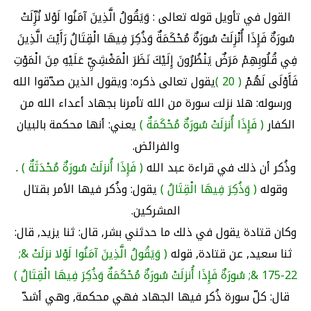
القول في تأويل قوله تعالى : وَيَقُولُ الَّذِينَ آمَنُوا لَوْلا نُزِّلَتْ
سُورَةٌ فَإِذَا أُنْزِلَتْ سُورَةٌ مُحْكَمَةٌ وَذُكِرَ فِيهَا الْقِتَالُ رَأَيْتَ الَّذِينَ
فِي قُلُوبِهِمْ مَرَضٌ يَنْظُرُونَ إِلَيْكَ نَظَرَ الْمَغْشِيِّ عَلَيْهِ مِنَ الْمَوْتِ
فَأَوْلَى لَهُمْ
( 20 )
يقول تعالى ذكره: ويقول الذين صدّقوا الله
ورسوله: هلا نزلت سورة من الله تأمرنا بجهاد أعداء الله من
الكفار
( فَإِذَا أُنزلَتْ سُورَةٌ مُحْكَمَةٌ )
يعني: أنها محكمة بالبيان
والفرائض.
وذُكر أن ذلك في قراءة عبد الله
( فَإِذَا أُنزلَتْ سُورَةٌ مُحْدَثَةٌ )
.
وقوله
( وَذُكِرَ فِيهَا الْقِتَالُ )
يقول: وذُكر فيها الأمر بقتال
المشركين.
وكان قتادة يقول في ذلك ما حدثني بشر, قال: ثنا يزيد, قال:
ثنا سعيد, عن قتادة, قوله
( وَيَقُولُ الَّذِينَ آمَنُوا لَوْلا نزلَتْ &;
22-175 &; سُورَةٌ فَإِذَا أُنزلَتْ سُورَةٌ مُحْكَمَةٌ وَذُكِرَ فِيهَا الْقِتَالُ )
قال: كلّ سورة ذُكر فيها الجهاد فهي محكمة, وهي أشدّ