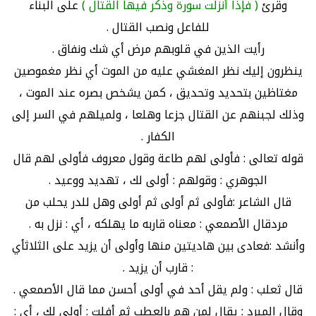
وقرئ
( فإذا أنزلت سورة وذكر فيها القتال )
على البناء
للفاعل ونصب القتال .
رأيت الذين في قلوبهم مرض أي شك ونفاق .
ينظرون إليك نظر المغشي عليه من الموت أي نظر مغموصين
مغتاظين بتحديد وتحديق ، كمن يشخص بصره عند الموت ،
وذلك لجبنهم عن القتال جزعا وهلعا ، ولميلهم في السر إلى
الكفار .
قوله تعالى : فأولى لهم طاعة وقول معروف فأولى لهم قال
الجوهري : وقولهم : أولى لك ، تهديد ووعيد .
قال الشاعر :فأولى ثم أولى ثم أولى وهل للدر يحلب من
مردقال الأصمعي : معناه قاربه ما يهلكه ، أي : نزل به .
وأنشد :فعادى بين هاديتين منها وأولى أن يزيد على الثلاثأي
: قارب أن يزيد .
قال ثعلب : ولم يقل أحد في أولى أحسن مما قال الأصمعي .
وقال المبرد : يقال لمن هم بالعطب ثم أفلت : أولى لك ، أي :