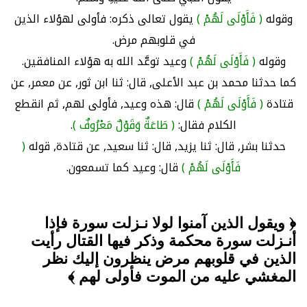
وقوله
( فَأَوْلَى لَهُمْ )
يقول تعالى ذكره: فأولى لهؤلاء الذين
في قلوبهم مرض.
وقوله
( فَأَوْلَى لَهُمْ )
وعيد توعَّد الله به هؤلاء المنافقين.
كما حدثنا محمد بن عبد الأعلى, قال: ثنا ابن ثور, عن معمر, عن
قتادة
( فَأَوْلَى لَهُمْ )
قال: هذه وعيد, فأولى لهم, ثم انقطع
الكلام فقال:
( طَاعَةٌ وَقَوْلٌ مَعْرُوفٌ )
.
حدثنا بشر, قال: ثنا يزيد, قال: ثنا سعيد, عن قتادة, قوله
(
فَأَوْلَى لَهُمْ )
قال: وعيد كما تسمعون.
﴿ ويقول الذين آمنوا لولا نـزلت سورة فإذا
أنـزلت سورة محكمة وذكر فيها القتال رأيت
الذين في قلوبهم مرض ينظرون إليك نظر
المغشي عليه من الموت فأولى لهم ﴾