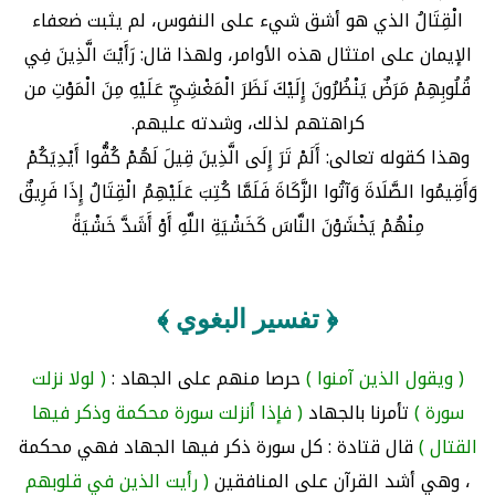
الْقِتَالُ الذي هو أشق شيء على النفوس، لم يثبت ضعفاء
الإيمان على امتثال هذه الأوامر، ولهذا قال: رَأَيْتَ الَّذِينَ فِي
قُلُوبِهِمْ مَرَضٌ يَنْظُرُونَ إِلَيْكَ نَظَرَ الْمَغْشِيِّ عَلَيْهِ مِنَ الْمَوْتِ من
كراهتهم لذلك، وشدته عليهم.
وهذا كقوله تعالى: أَلَمْ تَرَ إِلَى الَّذِينَ قِيلَ لَهُمْ كُفُّوا أَيْدِيَكُمْ
وَأَقِيمُوا الصَّلَاةَ وَآتُوا الزَّكَاةَ فَلَمَّا كُتِبَ عَلَيْهِمُ الْقِتَالُ إِذَا فَرِيقٌ
مِنْهُمْ يَخْشَوْنَ النَّاسَ كَخَشْيَةِ اللَّهِ أَوْ أَشَدَّ خَشْيَةً
﴿ تفسير البغوي ﴾
( ويقول الذين آمنوا )
حرصا منهم على الجهاد :
( لولا نزلت
سورة )
تأمرنا بالجهاد
( فإذا أنزلت سورة محكمة وذكر فيها
القتال )
قال قتادة : كل سورة ذكر فيها الجهاد فهي محكمة
، وهي أشد القرآن على المنافقين
( رأيت الذين في قلوبهم