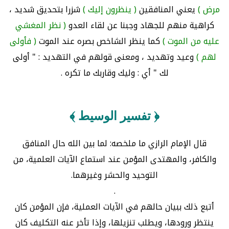
مرض )
يعني المنافقين
( ينظرون إليك )
شزرا بتحديق شديد ،
كراهية منهم للجهاد وجبنا عن لقاء العدو
( نظر المغشي
عليه من الموت )
كما ينظر الشاخص بصره عند الموت
( فأولى
لهم )
وعيد وتهديد ، ومعنى قولهم في التهديد : " أولى
لك " أي : وليك وقاربك ما تكره .
﴿ تفسير الوسيط ﴾
قال الإمام الرازي ما ملخصه: لما بين الله حال المنافق
والكافر، والمهتدى المؤمن عند استماع الآيات العلمية، من
التوحيد والحشر وغيرهما.
.
أتبع ذلك ببيان حالهم في الآيات العملية، فإن المؤمن كان
ينتظر ورودها، ويطلب تنزيلها، وإذا تأخر عنه التكليف كان