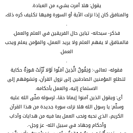
يقول: هلا أمرت بشيء من العبادة.
والمنافق كان إذا نزلت الآية أو السورة وفيها تكليف كره ذلك.
.
فذكر- سبحانه- تباين حال الفريقين في العلم والعمل.
فالمنافق لا يفهم العلم ولا يريد العمل، والمؤمن يعلم ويحب
العمل.
.
فقوله- تعالى-: وَيَقُولُ الَّذِينَ آمَنُوا لَوْلا نُزِّلَتْ سُورَةٌ حكاية
لتطلع المؤمنين الصادقين إلى نزول القرآن، وتشوقهم إلى
الاستماع إليه، والعمل بأحكامه.
أى: ويقول الذين آمنوا إيمانا حقا، لرسوله صلّى الله عليه
وسلّم: يا رسول الله هلا نزلت سورة جديدة من هذا القرآن
الكريم، الذي نحبه ونحب العمل بما فيه من هدايات وآداب
وأحكام وجهاد في سبيل الله- عز وجل-.