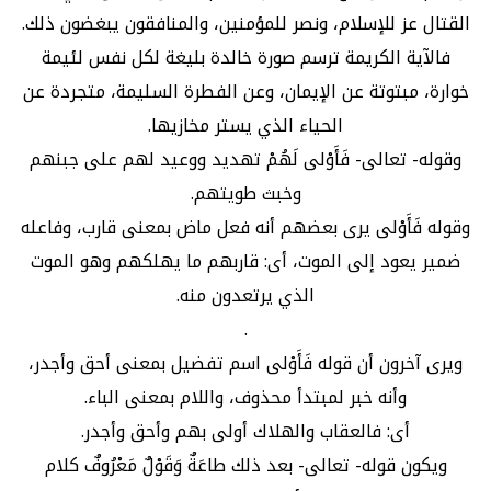
القتال عز للإسلام، ونصر للمؤمنين، والمنافقون يبغضون ذلك.
فالآية الكريمة ترسم صورة خالدة بليغة لكل نفس لئيمة
خوارة، مبتوتة عن الإيمان، وعن الفطرة السليمة، متجردة عن
الحياء الذي يستر مخازيها.
وقوله- تعالى- فَأَوْلى لَهُمْ تهديد ووعيد لهم على جبنهم
وخبث طويتهم.
وقوله فَأَوْلى يرى بعضهم أنه فعل ماض بمعنى قارب، وفاعله
ضمير يعود إلى الموت، أى: قاربهم ما يهلكهم وهو الموت
الذي يرتعدون منه.
.
ويرى آخرون أن قوله فَأَوْلى اسم تفضيل بمعنى أحق وأجدر،
وأنه خبر لمبتدأ محذوف، واللام بمعنى الباء.
أى: فالعقاب والهلاك أولى بهم وأحق وأجدر.
ويكون قوله- تعالى- بعد ذلك طاعَةٌ وَقَوْلٌ مَعْرُوفٌ كلام