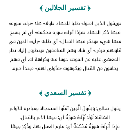
﴿ تفسير الجلالين ﴾
«ويقول الذين آمنوا» طلبا للجهاد «لولا» هلا «نزلت سورة»
فيها ذكر الجهاد «فإذا أنزلت سورة محكمة» أي لم ينسخ
منها شيء «وذكر فيها القتال» أي طلبه «رأيت الذين في
قلوبهم مرض» أي شك وهم المنافقون «ينظرون إليك نظر
المغشي عليه من الموت» خوفا منه وكراهة له، أي فهم
يخافون من القتال ويكرهونه «فأولى لهم» مبتدأ خبره.
﴿ تفسير السعدي ﴾
يقول تعالى: وَيَقُولُ الَّذِينَ آمَنُوا استعجالا ومبادرة للأوامر
الشاقة: لَوْلَا نُزِّلَتْ سُورَةٌ أي: فيها الأمر بالقتال.
فَإِذَا أُنْزِلَتْ سُورَةٌ مُحْكَمَةٌ أي: ملزم العمل بها، وَذُكِرَ فِيهَا