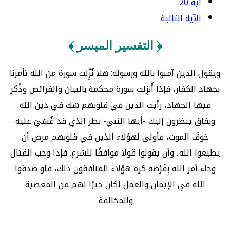
آية 20
الآية التالية
﴿ التفسير الميسر ﴾
ويقول الذين آمنوا بالله ورسوله: هلا نُزِّلت سورة من الله تأمرنا
بجهاد الكفار، فإذا أُنزِلت سورة محكمة بالبيان والفرائض وذُكر
فيها الجهاد، رأيت الذين في قلوبهم شك في دين الله
ونفاق ينظرون إليك -أيها النبي- نظر الذي قد غُشِيَ عليه
خوفَ الموت، فأولى لهؤلاء الذين في قلوبهم مرض أن
يطيعوا الله، وأن يقولوا قولا موافقًا للشرع. فإذا وجب القتال
وجاء أمر الله بِفَرْضه كره هؤلاء المنافقون ذلك، فلو صدقوا
الله في الإيمان والعمل لكان خيرًا لهم من المعصية
والمخالفة.