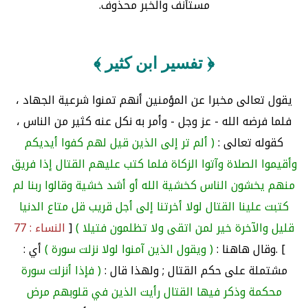
مستأنف والخبر محذوف.
﴿ تفسير ابن كثير ﴾
يقول تعالى مخبرا عن المؤمنين أنهم تمنوا شرعية الجهاد ،
فلما فرضه الله - عز وجل - وأمر به نكل عنه كثير من الناس ،
كقوله تعالى :
( ألم تر إلى الذين قيل لهم كفوا أيديكم
وأقيموا الصلاة وآتوا الزكاة فلما كتب عليهم القتال إذا فريق
منهم يخشون الناس كخشية الله أو أشد خشية وقالوا ربنا لم
كتبت علينا القتال لولا أخرتنا إلى أجل قريب قل متاع الدنيا
قليل والآخرة خير لمن اتقى ولا تظلمون فتيلا )
[
النساء : 77
] .وقال هاهنا :
( ويقول الذين آمنوا لولا نزلت سورة )
أي :
مشتملة على حكم القتال ; ولهذا قال :
( فإذا أنزلت سورة
محكمة وذكر فيها القتال رأيت الذين في قلوبهم مرض