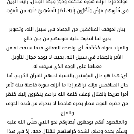
قوله: فَإِذا أُنْزِلَتْ سُورَةٌ مُحْكَمَةٌ وَذُكِرَ فِيهَا الْقِتالُ، رَأَيْتَ الَّذِينَ
فِي قُلُوبِهِمْ مَرَضٌ يَنْظُرُونَ إِلَيْكَ نَظَرَ الْمَغْشِيِّ عَلَيْهِ مِنَ الْمَوْتِ.
.
بيان لموقف المنافقين من الجهاد في سبيل الله، وتصوير
بديع لما انطوت عليه نفوسهم من جبن خالع.
والمراد بقوله مُحْكَمَةٌ: أى: واضحة المعاني فيما سيقت له من
الأمر بالجهاد في سبيل الله، بحيث لا يوجد مجال لتأويل
معناها على الوجه الذي سيقت له.
أى: هذا هو حال المؤمنين بالنسبة لحبهم للقرآن الكريم، أما
حال المنافقين فإنك تراهم إذا ما أنزلت سورة فاصلة بينة تأمر
أمرا صريحا بالقتال لإعلاء كلمة الله تراهم ينظرون إليك كنظر
من حضره الموت فصار بصره شاخصا لا يتحرك من شدة الخوف
والفزع.
والمقصود أنهم يوجهون أبصارهم نحو النبي صلّى الله عليه
وسلّم بحدة وهلع، لشدة كراهتهم للقتال معه، إذ في هذا