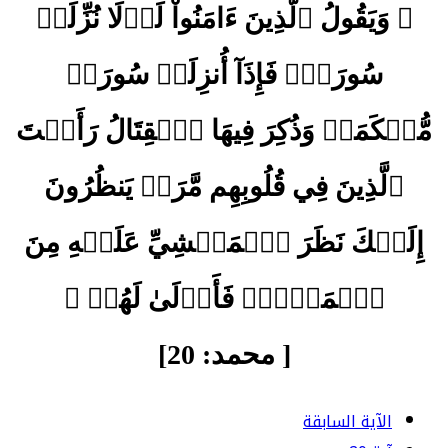
﴿ وَيَقُولُ ٱلَّذِينَ ءَامَنُواْ لَوۡلَا نُزِّلَتۡ
سُورَةٞۖ فَإِذَآ أُنزِلَتۡ سُورَةٞ
مُّحۡكَمَةٞ وَذُكِرَ فِيهَا ٱلۡقِتَالُ رَأَيۡتَ
ٱلَّذِينَ فِي قُلُوبِهِم مَّرَضٞ يَنظُرُونَ
إِلَيۡكَ نَظَرَ ٱلۡمَغۡشِيِّ عَلَيۡهِ مِنَ
ٱلۡمَوۡتِۖ فَأَوۡلَىٰ لَهُمۡ ﴾
[ محمد: 20]
الآية السابقة