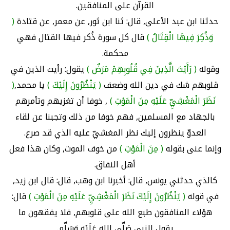
القرآن على المنافقين.
حدثنا ابن عبد الأعلى, قال: ثنا ابن ثور, عن معمر, عن قتادة
(
وَذُكِرَ فِيهَا الْقِتَالُ )
قال كل سورة ذُكر فيها القتال فهي
محكمة.
وقوله
( رَأَيْتَ الَّذِينَ فِي قُلُوبِهِمْ مَرَضٌ )
يقول: رأيت الذين في
قلوبهم شك في دين الله وضعف
( يَنْظُرُونَ إِلَيْكَ )
يا محمد,
(
نَظَرَ الْمَغْشِيِّ عَلَيْهِ مِنَ الْمَوْتِ )
, خوفا أن تغزيهم وتأمرهم
بالجهاد مع المسلمين, فهم خوفا من ذلك وتجبنا عن لقاء
العدوّ ينظرون إليك نظر المغشيّ عليه الذي قد صرع.
وإنما عنى بقوله
( مِنَ الْمَوْتِ )
من خوف الموت, وكان هذا فعل
أهل النفاق.
كالذي حدثني يونس, قال: أخبرنا ابن وهب, قال: قال ابن زيد,
في قوله
( يَنْظُرُونَ إِلَيْكَ نَظَرَ الْمَغْشِيِّ عَلَيْهِ مِنَ الْمَوْتِ )
قال:
هؤلاء المنافقون طبع الله على قلوبهم, فلا يفقهون ما
يقول النبي صَلَّى الله عَلَيْهِ وَسَلَّم.