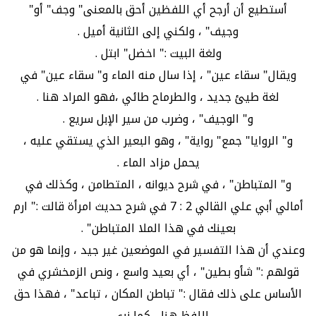
أستطيع أن أرجح أي اللفظين أحق بالمعنى" وجف" أو"
وجيف" ، ولكني إلى الثانية أميل .
ولغة البيت :" اخضل" ابتل .
ويقال" سقاء عين" ، إذا سال منه الماء و" سقاء عين" في
لغة طيئ جديد ، والطرماح طائي ،فهو المراد هنا .
و" الوجيف" ، وضرب من سير الإبل سريع .
و" الروايا" جمع" رواية" ، وهو البعير الذي يستقي عليه ،
يحمل مزاد الماء .
و" المتباطن" ، في شرح ديوانه ، المتطامن ، وكذلك في
أمالي أبي علي القالي 2 : 7 في شرح حديث امرأة قالت :" ارم
بعينك في هذا الملا المتباطن" .
وعندي أن هذا التفسير في الموضعين غير جيد ، وإنما هو من
قولهم :" شأو بطين" ، أي بعيد واسع ، ونص الزمخشري في
الأساس على ذلك فقال :" تباطن المكان ، تباعد" ، فهذا حق
اللفظ هنا ، كما نرى .