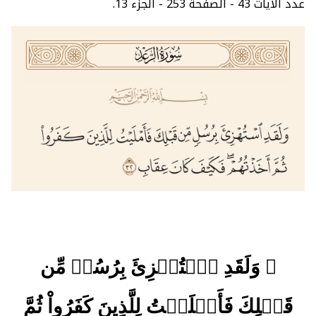
عدد الآيات 43 - الصفحة 253 - الجزء 13.
﴿ وَلَقَدِ ٱسۡتُهۡزِئَ بِرُسُلٖ مِّن
قَبۡلِكَ فَأَمۡلَيۡتُ لِلَّذِينَ كَفَرُواْ ثُمَّ