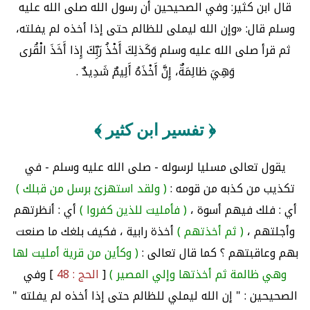
قال ابن كثير: وفي الصحيحين أن رسول الله صلى الله عليه
وسلم قال: «وإن الله ليملى للظالم حتى إذا أخذه لم يفلته،
ثم قرأ صلى الله عليه وسلم وَكَذلِكَ أَخْذُ رَبِّكَ إِذا أَخَذَ الْقُرى
وَهِيَ ظالِمَةٌ، إِنَّ أَخْذَهُ أَلِيمٌ شَدِيدٌ .
﴿ تفسير ابن كثير ﴾
يقول تعالى مسليا لرسوله - صلى الله عليه وسلم - في
تكذيب من كذبه من قومه :
( ولقد استهزئ برسل من قبلك )
أي : فلك فيهم أسوة ،
( فأمليت للذين كفروا )
أي : أنظرتهم
وأجلتهم ،
( ثم أخذتهم )
أخذة رابية ، فكيف بلغك ما صنعت
بهم وعاقبتهم ؟ كما قال تعالى :
( وكأين من قرية أمليت لها
وهي ظالمة ثم أخذتها وإلي المصير )
[
الحج : 48
] وفي
الصحيحين : " إن الله ليملي للظالم حتى إذا أخذه لم يفلته "