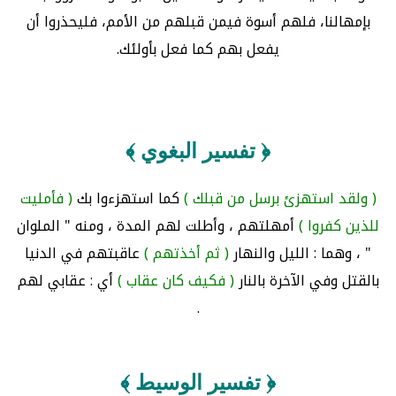
بإمهالنا، فلهم أسوة فيمن قبلهم من الأمم، فليحذروا أن
يفعل بهم كما فعل بأولئك.
﴿ تفسير البغوي ﴾
( ولقد استهزئ برسل من قبلك )
كما استهزءوا بك
( فأمليت
للذين كفروا )
أمهلتهم ، وأطلت لهم المدة ، ومنه " الملوان
" ، وهما : الليل والنهار
( ثم أخذتهم )
عاقبتهم في الدنيا
بالقتل وفي الآخرة بالنار
( فكيف كان عقاب )
أي : عقابي لهم
.
﴿ تفسير الوسيط ﴾