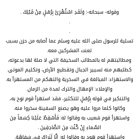
وقوله- سبحانه-: وَلَقَدِ اسْتُهْزِئَ بِرُسُلٍ مِنْ قَبْلِكَ .
.
.
تسلية للرسول صلى الله عليه وسلم عما أصابه من حزن بسبب
تعنت المشركين معه.
ومطالبتهم له بالمطالب السخيفة التي لا صلة لها بدعوته،
كطلبهم منه تسيير الجبال وتقطيع الأرض، وتكليم الموتى.
والاستهزاء: المبالغة في السخرية والتهكم من المستهزأ به.
والإملاء: الإمهال والترك لمدة من الزمان.
والتنكير في قوله بِرُسُلٍ للتكثير، فقد استهزأ قوم نوح به،
وكانوا كلما مروا عليه وهو يصنع السفينة سخروا منه.
واستهزأ قوم شعيب به وقالوا له: فَأَسْقِطْ عَلَيْنا كِسَفاً مِنَ
السَّماءِ إِنْ كُنْتَ مِنَ الصَّادِقِينَ .
واستهزأ قوم هود به وقالوا له: إِنَّا لَنَراكَ فِي سَفاهَةٍ.