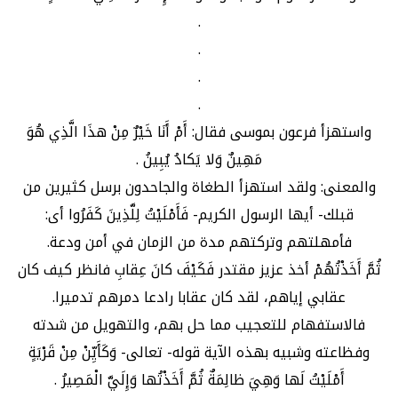
.
.
.
.
واستهزأ فرعون بموسى فقال: أَمْ أَنَا خَيْرٌ مِنْ هذَا الَّذِي هُوَ
مَهِينٌ وَلا يَكادُ يُبِينُ .
والمعنى: ولقد استهزأ الطغاة والجاحدون برسل كثيرين من
قبلك- أيها الرسول الكريم- فَأَمْلَيْتُ لِلَّذِينَ كَفَرُوا أى:
فأمهلتهم وتركتهم مدة من الزمان في أمن ودعة.
ثُمَّ أَخَذْتُهُمْ أخذ عزيز مقتدر فَكَيْفَ كانَ عِقابِ فانظر كيف كان
عقابي إياهم، لقد كان عقابا رادعا دمرهم تدميرا.
فالاستفهام للتعجيب مما حل بهم، والتهويل من شدته
وفظاعته وشبيه بهذه الآية قوله- تعالى- وَكَأَيِّنْ مِنْ قَرْيَةٍ
أَمْلَيْتُ لَها وَهِيَ ظالِمَةٌ ثُمَّ أَخَذْتُها وَإِلَيَّ الْمَصِيرُ .