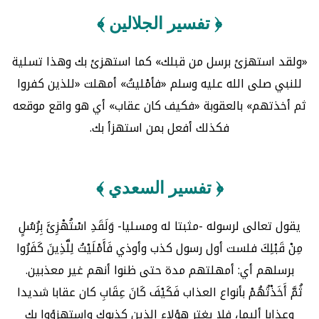
﴿ تفسير الجلالين ﴾
«ولقد استهزئ برسل من قبلك» كما استهزئ بك وهذا تسلية
للنبي صلى الله عليه وسلم «فأمْليتُ» أمهلت «للذين كفروا
ثم أخذتهم» بالعقوبة «فكيف كان عقاب» أي هو واقع موقعه
فكذلك أفعل بمن استهزأ بك.
﴿ تفسير السعدي ﴾
يقول تعالى لرسوله -مثبتا له ومسليا- وَلَقَدِ اسْتُهْزِئَ بِرُسُلٍ
مِنْ قَبْلِكَ فلست أول رسول كذب وأوذي فَأَمْلَيْتُ لِلَّذِينَ كَفَرُوا
برسلهم أي: أمهلتهم مدة حتى ظنوا أنهم غير معذبين.
ثُمَّ أَخَذْتُهُمْ بأنواع العذاب فَكَيْفَ كَانَ عِقَابِ كان عقابا شديدا
وعذابا أليما، فلا يغتر هؤلاء الذين كذبوك واستهزؤوا بك