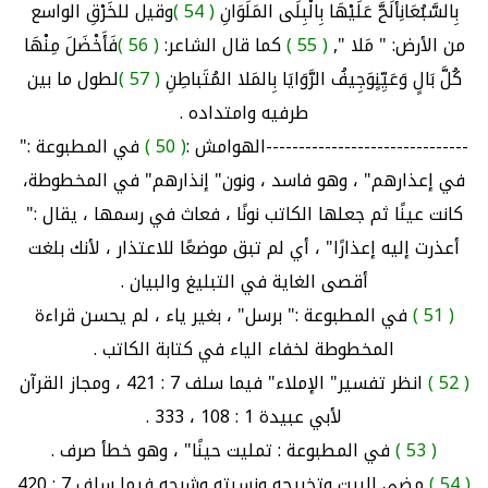
بِالسَّبُعَانِأَلَحَّ عَلَيْهَا بِالْبِلَى المَلَوَانِ
( 54 )
وقيل للخَرْقِ الواسع
من الأرض: " مَلا ",
( 55 )
كما قال الشاعر:
( 56 )
فَأَخْضَلَ مِنْهَا
كُلَّ بَالٍ وَعَيِّنٍوَجِيفُ الرَّوَايَا بِالمَلا المُتَباطِنِ
( 57 )
لطول ما بين
طرفيه وامتداده .
-------------------------------الهوامش :
( 50 )
في المطبوعة :"
في إعذارهم" ، وهو فاسد ، ونون" إنذارهم" في المخطوطة،
كانت عينًا ثم جعلها الكاتب نونًا ، فعاث في رسمها ، يقال :"
أعذرت إليه إعذارًا" ، أي لم تبق موضعًا للاعتذار ، لأنك بلغت
أقصى الغاية في التبليغ والبيان .
( 51 )
في المطبوعة :" برسل" ، بغير ياء ، لم يحسن قراءة
المخطوطة لخفاء الياء في كتابة الكاتب .
( 52 )
انظر تفسير" الإملاء" فيما سلف 7 : 421 ، ومجاز القرآن
لأبي عبيدة 1 : 108 ، 333 .
( 53 )
في المطبوعة : تمليت حينًا" ، وهو خطأ صرف .
( 54 )
مضى البيت وتخريجه ونسبته وشرحه فيما سلف 7 : 420