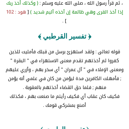
، ثم قرأ رسول الله ، صلى الله عليه وسلم :
( وكذلك أخذ ربك
إذا أخذ القرى وهي ظالمة إن أخذه أليم شديد )
[
هود : 102
] .
﴿ تفسير القرطبي ﴾
قوله تعالى : ولقد استهزئ برسل من قبلك فأمليت للذين
كفروا ثم أخذتهم تقدم معنى الاستهزاء في " البقرة "
ومعنى الإملاء في " آل عمران " أي سخر بهم ، وأزري عليهم
; فأمهلت الكافرين مدة ليؤمن من كان في علمي أنه يؤمن
منهم ; فلما حق القضاء أخذتهم بالعقوبة .
فكيف كان عقاب أي فكيف رأيتم ما صنعت بهم ، فكذلك
أصنع بمشركي قومك .