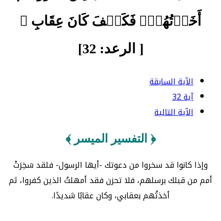
أَخَذۡتُهُمۡۖ فَكَيۡفَ كَانَ عِقَابِ ﴾
[ الرعد: 32]
الآية السابقة
آية 32
الآية التالية
﴿ التفسير الميسر ﴾
وإذا كانوا قد سخروا من دعوتك -أيها الرسول- فلقد سَخِرَتْ
أمم من قبلك برسلهم، فلا تحزن فقد أمهلتُ الذين كفروا، ثم
أخذتُهم بعقابي، وكان عقابًا شديدًا.