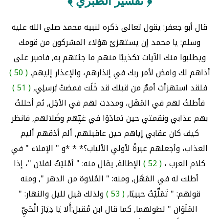
﴿ تفسير الطبري ﴾
قال أبو جعفر: يقول تعالى ذكره لنبيه محمد صلى الله عليه
وسلم: يا محمد إن يستهزئ هؤلاء المشركون من قومك
ويطلبوا منك الآيات تكذيبًا منهم ما جئتهم به, فاصبر على
أذاهم لك وامض لأمر ربك في إنذارهم، والإعذار إليهم,
( 50 )
فلقد استهزأت أممٌ من قبلك قد خَلَت فمضتْ بُرسلِي,
( 51 )
فأطلتُ لهم في المَهَل، ومددت لهم في الأجَل, ثم أحللتُ
بهم عذابي ونقمتي حين تمادَوْا في غيِّهم وضَلالهم, فانظر
كيف كان عقابي إياهم حين عاقبتهم, ألم أذقهم أليم
العذاب، وأجعلهم عبرةً لأولي الألباب؟* * *و " الإملاء " في
كلام العرب ،
( 52 )
الإطالة, يقال منه: " أمْليَتُ لفلان "، إذا
أطلت له في المَهَل, ومنه: " المُلاوة من الدهر ", ومنه
قولهم: " تَمَلَّيْتُ حبيبًا,
( 53 )
ولذلك قيل لليل والنهار: "
المَلَوَان " لطولهما, كما قال ابن مُقبل:أَلا يَا دِيَارَ الْحَيِّ