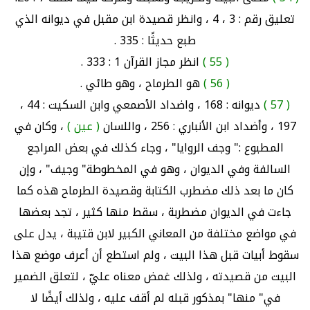
تعليق رقم : 3 ، 4 ، وانظر قصيدة ابن مقبل في ديوانه الذي
طبع حديثًا : 335 .
( 55 )
انظر مجاز القرآن 1 : 333 .
( 56 )
هو الطرماح ، وهو طائي .
( 57 )
ديوانه : 168 ، واضداد الأصمعي وابن السكيت : 44 ،
197 ، وأضداد ابن الأنباري : 256 ، واللسان
( عين )
، وكان في
المطبوع :" وجف الروايا" ، وجاء كذلك في بعض المراجع
السالفة وفي الديوان ، وهو في المخطوطة" وجيف" ، وإن
كان ما بعد ذلك مضطرب الكتابة وقصيدة الطرماح هذه كما
جاءت في الديوان مضطربة ، سقط منها كثير ، تجد بعضها
في مواضع مختلفة من المعاني الكبير لابن قتيبة ، يدل على
سقوط أبيات قبل هذا البيت ، ولم استطع أن أعرف موضع هذا
البيت من قصيدته ، ولذلك غمض معناه عليّ ، لتعلق الضمير
في" منها" بمذكور قبله لم أقف عليه ، ولذلك أيضًا لا