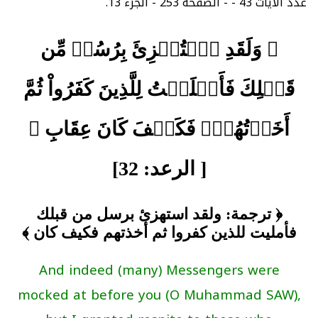
عدد الآيات 43 - - الصفحة 253 - الجزء 13.
﴿ وَلَقَدِ ٱسۡتُهۡزِئَ بِرُسُلٖ مِّن
قَبۡلِكَ فَأَمۡلَيۡتُ لِلَّذِينَ كَفَرُواْ ثُمَّ
أَخَذۡتُهُمۡۖ فَكَيۡفَ كَانَ عِقَابِ ﴾
[ الرعد: 32]
﴿ ترجمة: ولقد استهزئ برسل من قبلك
فأمليت للذين كفروا ثم أخذتهم فكيف كان ﴾
And indeed (many) Messengers were
mocked at before you (O Muhammad SAW),