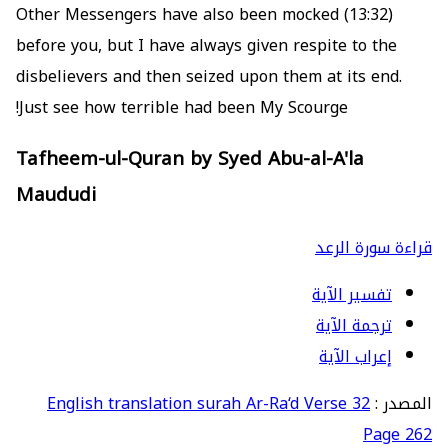
(13:32) Other Messengers have also been mocked
before you, but I have always given respite to the
disbelievers and then seized upon them at its end.
Just see how terrible had been My Scourge!
Tafheem-ul-Quran by Syed Abu-al-A'la
Maududi
قراءة سورة الرعد
تفسير الآية
ترجمة الآية
إعراب الآية
المصدر :
English translation surah Ar-Ra‘d Verse 32
Page 262