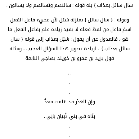
سال سائل بعذاب } بله قوله : سالتهم وتسالهم ولا يسالون .
وقوله : { سال سائل } بمنزلة سُئل لأن مجيء فاعل الفعل
اسمَ فاعل من لفظ فعله لا يفيد زيادة علم بفاعل الفعل ما
هو ، فالعدول عن أن يقول : سُئِل بعذاب إلى قوله { سال
سائل بعذاب } ، لزيادة تصوير هذا السؤال العجيب ، ومثله
قول يزيد بن عمرو بن خويلد يهاجي النابغة
: .
.
.
وإن الغدْر قد عَلِمت معدٌّ
بنَاه في بني ذُبيان بَانِي .
.
.