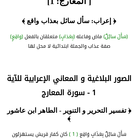
[ المعارج: 1]
﴿ إعراب: سأل سائل بعذاب واقع ﴾
(سَأَلَ سائِلٌ)
ماض وفاعله
(بِعَذابٍ)
متعلقان بالفعل
(واقِعٍ)
صفة عذاب والجملة ابتدائية لا محل لها
الصور البلاغية و المعاني الإعرابية للآية
1 - سورة المعارج
﴿ تفسير التحرير و التنوير - الطاهر ابن عاشور
﴾
سَأَلَ سَائِلٌ بِعَذَابٍ وَاقِعٍ
( 1 )
كان كفار قريش يستهزئون