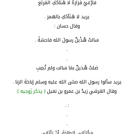
فارْعَيْ فَزازةُ لا هَنَاككِ المَرتَع
يريد لا هَنَأككِ بالهمز .
وقال حسان :
سَالتْ هُذْيلٌ رسولَ الله فاحشةً .
.
.
ضلتْ هُذيلٌ بمَا سَالت ولم تُصِبِ
يريد سألوا رسول الله صلى الله عليه وسلم إباحَةَ الزنا .
وقال القرشي زيدُ بن عمرو بن نفيل
( يذكر زَوجيه )
: .
.
.
سَألتَانِي الطلاقَ أنْ رَأتَاني