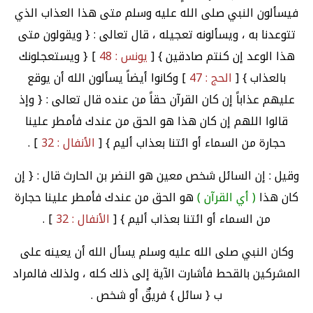
فيسألون النبي صلى الله عليه وسلم متى هذا العذاب الذي
تتوعدنا به ، ويسألونه تعجيله ، قال تعالى : { ويقولون متى
هذا الوعد إن كنتم صادقين } [
يونس : 48
] { ويستعجلونك
بالعذاب } [
الحج : 47
] وكانوا أيضاً يسألون الله أن يوقع
عليهم عذاباً إن كان القرآن حقاً من عنده قال تعالى : { وإذ
قالوا اللهم إن كان هذا هو الحق من عندك فأمطر علينا
حجارة من السماء أو ائتنا بعذاب أليم } [
الأنفال : 32
] .
وقيل : إن السائل شخص معين هو النضر بن الحارث قال : { إن
كان هذا
( أي القرآن )
هو الحق من عندك فأمطر علينا حجارة
من السماء أو ائتنا بعذاب أليم } [
الأنفال : 32
] .
وكان النبي صلى الله عليه وسلم يسأل الله أن يعينه على
المشركين بالقحط فأشارت الآية إلى ذلك كله ، ولذلك فالمراد
ب { سائل } فريقٌ أو شخص .