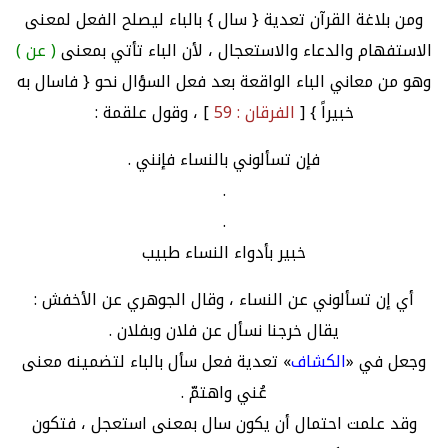
ومن بلاغة القرآن تعدية { سال } بالباء ليصلح الفعل لمعنى
الاستفهام والدعاء والاستعجال ، لأن الباء تأتي بمعنى
( عن )
وهو من معاني الباء الواقعة بعد فعل السؤال نحو { فاسال به
خبيراً } [
الفرقان : 59
] ، وقول علقمة :
فإن تسألوني بالنساء فإنني .
.
.
خبير بأدواء النساء طبيب
أي إن تسألوني عن النساء ، وقال الجوهري عن الأخفش :
يقال خرجنا نسأل عن فلان وبفلان .
وجعل في «
الكشاف
» تعدية فعل سأل بالباء لتضمينه معنى
عُني واهتمّ .
وقد علمت احتمال أن يكون سال بمعنى استعجل ، فتكون