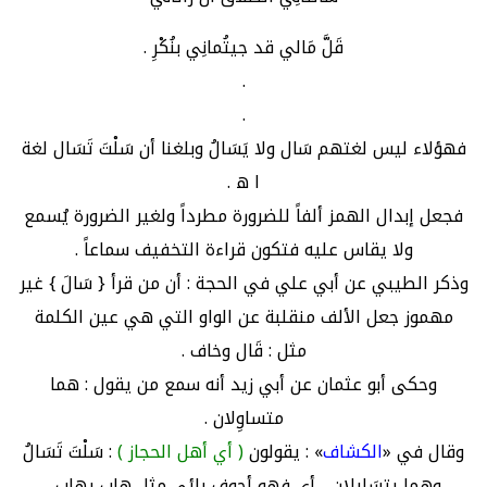
قَلَّ مَالي قد جيتُمانِي بنُكْرِ .
.
.
فهؤلاء ليس لغتهم سَال ولا يَسَالُ وبلغنا أن سَلْتَ تَسَال لغة
ا ه .
فجعل إبدال الهمز ألفاً للضرورة مطرداً ولغير الضرورة يُسمع
ولا يقاس عليه فتكون قراءة التخفيف سماعاً .
وذكر الطيبي عن أبي علي في الحجة : أن من قرأ { سَالَ } غير
مهموز جعل الألف منقلبة عن الواو التي هي عين الكلمة
مثل : قَال وخاف .
وحكى أبو عثمان عن أبي زيد أنه سمع من يقول : هما
متساوِلان .
وقال في «
الكشاف
» : يقولون
( أي أهل الحجاز )
: سَلْتَ تَسَالُ
وهما يتسَايلان ، أي فهو أجوف يائي مثل هاب يهاب .