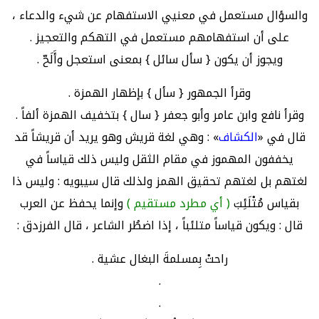
والسؤال مستعمل في معنيي الاستفهام عن شيء والدعاء ،
على أن استفهامهم مستعمل في التهكم والتعجيز .
ويجوز أن يكون { سأل سائل } بمعنى استعجل وأَلَحّ .
وقرأ الجمهور { سأل } بإظهار الهمزة .
وقرأ نافع وابن عامر وأبو جعفر { سال } بتخفيف الهمزة ألفاً .
قال في «
الكشاف
» : وهي لغة قريش وهو يريد أن قريشاً قد
يخففون المهموز في مقام الثقل وليس ذلك قياساً في
لغتهم بل لغتهم تحقيق الهمز ولذلك قال سيبويه : وليس ذا
بقياس مُتْلَئِبَ
( أي مطرد مستقيم )
وإنما يحفظ عن العرب
قال : ويكون قياساً متلئباً ، إذا اضطُر الشاعر ، قال الفرزدق :
راحتْ بِمسلمةَ البغال عشية .
.
.