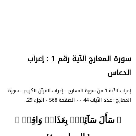
سورة المعارج الآية رقم 1 : إعراب
الدعاس
إعراب الآية 1 من سورة المعارج - إعراب القرآن الكريم - سورة
المعارج : عدد الآيات 44 - - الصفحة 568 - الجزء 29.
﴿ سَأَلَ سَآئِلُۢ بِعَذَابٖ وَاقِعٖ ﴾