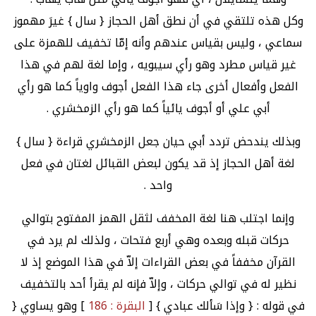
وكل هذه تلتقي في أن نطق أهل الحجاز { سال } غيرَ مهموز
سماعي ، وليس بقياس عندهم وأنه إمّا تخفيف للهمزة على
غير قياس مطرد وهو رأي سيبويه ، وإما لغة لهم في هذا
الفعل وأفعال أخرى جاء هذا الفعل أجوف واوياً كما هو رأي
أبي علي أو أجوف يائياً كما هو رأي الزمخشري .
وبذلك يندحض تردد أبي حيان جعل الزمخشري قراءة { سال }
لغة أهل الحجاز إذ قد يكون لبعض القبائل لغتان في فعل
واحد .
وإنما اجتلب هنا لغة المخفف لثقل الهمز المفتوح بتوالي
حركات قبله وبعده وهي أربع فتحات ، ولذلك لم يرد في
القرآن مخففاً في بعض القراءات إلاّ في هذا الموضع إذ لا
نظير له في توالي حركات ، وإلاّ فإنه لم يقرأ أحد بالتخفيف
في قوله : { وإذا سَألك عبادي } [
البقرة : 186
] وهو يساوي {