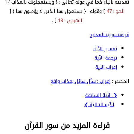
تعديته بالباء كما في قوله تعالى : { ويستعجلونك بالعذاب } [
الحج : 47
] وقوله : { يستعجل بها الذين لا يؤمنون بها } [
الشورى : 18
] .
قراءة سورة المعارج
تفسير الآية
ترجمة الآية
إعراب الآية
المصدر :
إعراب : سأل سائل بعذاب واقع
❮ الآية السابقة
الآية التـالية ❯
قراءة المزيد من سور القرآن