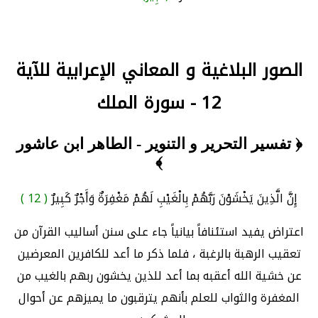
الصور البلاغية و المعاني الإعرابية للآية
12 - سورة الملك
﴿ تفسير التحرير و التنوير - الطاهر ابن عاشور
﴾
إِنَّ الَّذِينَ يَخْشَوْنَ رَبَّهُمْ بِالْغَيْبِ لَهُمْ مَغْفِرَةٌ وَأَجْرٌ كَبِيرٌ
( 12 )
اعتراض يفيد استئنافاً بيانياً جاء على سنن أساليب القرآن من
تعقيب الرهبة بالرغبة ، فلما ذكر ما أعد للكافرين المعرضين
عن خشية الله أعقبه بما أعد للذين يخشون ربهم بالغيب من
المغفرة والثواب للعلم بأنهم يترقبون ما يميزهم عن أحوال