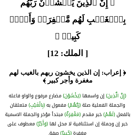
﴿ إِنَّ ٱلَّذِينَ يَخۡشَوۡنَ رَبَّهُم
بِٱلۡغَيۡبِ لَهُم مَّغۡفِرَةٞ وَأَجۡرٞ
كَبِيرٞ ﴾
[ الملك: 12]
﴿ إعراب: إن الذين يخشون ربهم بالغيب لهم
مغفرة وأجر كبير ﴾
(إِنَّ الَّذِينَ)
إن واسمها
(يَخْشَوْنَ)
مضارع مرفوع والواو فاعله
والجملة الفعلية صلة
(رَبَّهُمْ)
مفعول به
(بِالْغَيْبِ)
متعلقان
بالفعل
(لَهُمْ)
خبر مقدم
(مَغْفِرَةٌ)
مبتدأ مؤخر والجملة الاسمية
خبر إن وجملة إن استئنافية لا محل لها
(وَأَجْرٌ)
معطوف على
مغفرة
(كَبِيرٌ)
صفة.