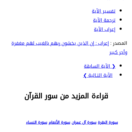
تفسير الآية
ترجمة الآية
إعراب الآية
المصدر :
إعراب : إن الذين يخشون ربهم بالغيب لهم مغفرة
وأجر كبير
❮ الآية السابقة
الآية التـالية ❯
قراءة المزيد من سور القرآن
سورة البقرة
سورة آل عمران
سورة الأنعام
سورة النساء