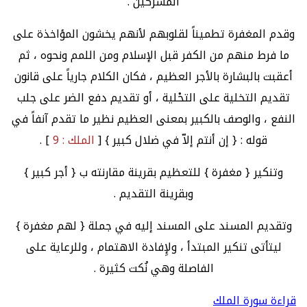
المشركين .
وقدم المغفرة تطميناً لقلوبهم لأنهم يخشون المؤاخذة على
ما فرط منهم من الكفر قبل الإسلام ومن اللمم ونحوه ، ثم
أعقبت بالبشارة بالأجر العظيم ، فكان الكلام جارياً على قانون
تقديم التخلية على التحْلية ، أو تقديم دفع الضر على جلب
النفع ، والوصف بالكبير بمعنى العظيم نظير ما تقدم آنفاً في
قوله : { إن أنتم إلاّ في ضلال كبير } [
الملك : 9
] .
وتنكير { مغفرة } للتعظيم بقرينة مقارنته ب { أجر كبير }
وبقرينة التقديم .
وتقديم المسند على المسند إليه في جملة { لهم مغفرة }
ليتأتى تنكير المبتدأ ، ولإِفادة الاهتمام ، وللرعاية على
الفاصلة وهي نُكت كثيرة .
قراءة سورة الملك