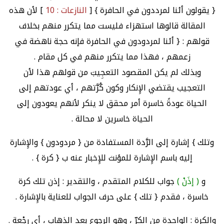
{ يقولون أئنا لمرددون في الحافرة } [
النازعات : 10
] لأن هذه
المقالة قالوها استهزاء فليست مما يتكرر منهم بخلاف
قولهم : { أئنا لمردودون في الحافرة فإنه حجة ناهضة في
زعمهم ، فهذا مما يتكرر منهم في كل مقام .
وبذلك لم يكن المقصود التعجِيبَ من قولهم هذا لأن
التعجيب يقتضي الإِنكار وكون كُرَّتهم ، أي عودتهم إلى
الحياة عودةً خاسرة أمر محقق لا ينكر لأنهم يعودون إلى
الحياة خاسرين لا محالة .
وتلك } إشارة إلى الرَّدة المستفادة من { مردودون } والإِشارة
إليه باسم الإِشارة للمؤنث للإِخبار عنه ب { كرة } .
و
( إذَنْ )
جواب للكلام المتقدم ، والتقدير : إذن تلك كرة
خاسرة ، فقدم { تلك } على حرف الجواب للعناية بالإِشارة .
والكرة : الواحدة من الكرّ ، وهو الرجوع بعد الذهاب ، أي رجْعة .