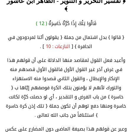
﴿ تفسير التحرير و التنوير - الطاهر ابن عاشور
﴾
قَالُوا تِلْكَ إِذًا كَرَّةٌ خَاسِرَةٌ
( 12 )
{ قالوا } بدل اشتمال من جملة { يقولون أئنا لمردودون في
الحافرة } [
النازعات : 10
] .
وأعيد فعل القول لمقاصد منها الدلالة على أن قولهم هذا
في غرض آخر غير القول الأول فالقول الأول قصدهم منه
الإِنكار والإِبطال ، والقول الثاني قصدوا منه الاستهزاء
والتورك لأنهم لا يؤمنون بتلك الكرة فوصفهم إيّاها ب {
خاسرة } من باب الفرض و التقدير ، أي لو حصلت كرّة لكانت
خاسرة ومنها دفع توهم أن تكون جملة { تلك إذن كرة خاسرة
} استئنافاً من جانب الله تعالى .
وعبر عن قولهم هذا بصيغة الماضي دون المضارع على عكس