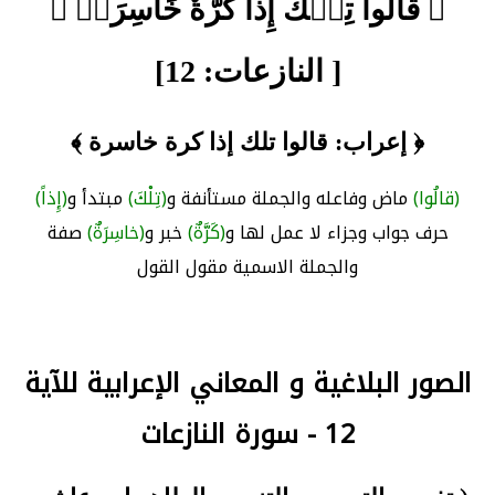
﴿ قَالُواْ تِلۡكَ إِذٗا كَرَّةٌ خَاسِرَةٞ ﴾
[ النازعات: 12]
﴿ إعراب: قالوا تلك إذا كرة خاسرة ﴾
(قالُوا)
ماض وفاعله والجملة مستأنفة و
(تِلْكَ)
مبتدأ و
(إِذاً)
حرف جواب وجزاء لا عمل لها و
(كَرَّةٌ)
خبر و
(خاسِرَةٌ)
صفة
والجملة الاسمية مقول القول
الصور البلاغية و المعاني الإعرابية للآية
12 - سورة النازعات