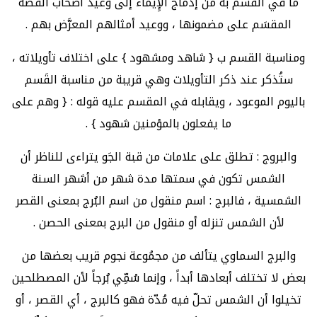
ما في القَسم به من إدماج الإِيماء إلى وعيد أصحاب القصة
المقسَم على مضمونها ، ووعيد أمثالهم المعرَّض بهم .
ومناسبة القسم ب { شاهد ومشهود } على اختلاف تأويلاته ،
ستُذكر عند ذكر التأويلات وهي قريبة من مناسبة القَسم
باليوم الموعود ، ويقابله في المقسم عليه قوله : { وهم على
ما يفعلون بالمؤمنين شهود } .
والبروج : تطلق على علامات من قبة الجَو يتراءى للناظر أن
الشمس تكون في سمتها مدة شهر من أشهر السنة
الشمسية ، فالبرج : اسم منقول من اسم البُرج بمعنى القصر
لأن الشمس تنزله أو منقول من البرج بمعنى الحصن .
والبرج السماوي يتألف من مجمُوعة نجوم قريب بعضها من
بعض لا تختلف أبعادها أبداً ، وإنما سُمِّي بُرجاً لأن المصطلحين
تخيلوا أن الشمس تحلّ فيه مُدّة فهو كالبرج ، أي القصر ، أو