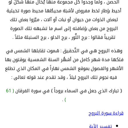
الحصن ، ولما وجدوا كل مجموعة منها يُخَال منها شكلٌ لو
أحيط بإطار لخط مفروض لأشبَهَ محيطُها محيط صورة تخيلية
لبعض الذوات من حيوان أو نبات أو آلات ، ميّزوا بعض تلك
البروج من بعض بإضافته إلى اسم ما تشبهه تلك الصورة
تقريباً فقالوا : برج الثَّور ، برج الدلو ، برج السنبلة مثلاً .
وهذه البروج هي في التّحقيق : سُموت تقابلها الشمس في
فلكها مدة شهر كامل من أشهُر السنة الشمسية يوقتون بها
الأشهر والفصول بموقع الشمس نهاراً في المكان الذي تطلع
فيه نجوم تلك البروج ليلاً ، وقد تقدم عند قوله تعالى :
{ تبارك الذي جعل في السماء بروجاً } في سورة الفرقان
( 61
.
)
قراءة سورة البروج
تفسير الآية