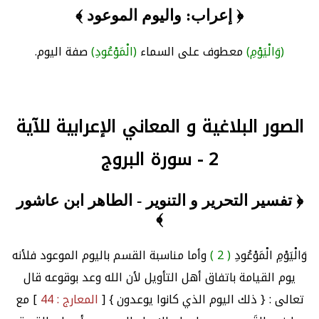
﴿ إعراب: واليوم الموعود ﴾
(وَالْيَوْمِ)
معطوف على السماء
(الْمَوْعُودِ)
صفة اليوم.
الصور البلاغية و المعاني الإعرابية للآية
2 - سورة البروج
﴿ تفسير التحرير و التنوير - الطاهر ابن عاشور
﴾
وَالْيَوْمِ الْمَوْعُودِ
( 2 )
وأما مناسبة القسم باليوم الموعود فلأنه
يوم القيامة باتفاق أهل التأويل لأن الله وعد بوقوعه قال
تعالى : { ذلك اليوم الذي كانوا يوعدون } [
المعارج : 44
] مع