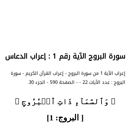
سورة البروج الآية رقم 1 : إعراب الدعاس
إعراب الآية 1 من سورة البروج - إعراب القرآن الكريم - سورة
البروج : عدد الآيات 22 - - الصفحة 590 - الجزء 30.
﴿ وَٱلسَّمَآءِ ذَاتِ ٱلۡبُرُوجِ ﴾
[ البروج: 1]