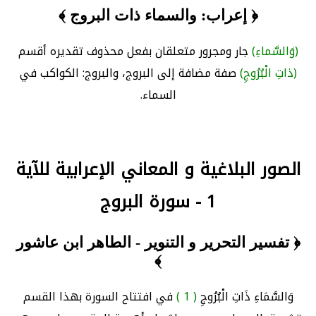
﴿ إعراب: والسماء ذات البروج ﴾
(وَالسَّماءِ)
جار ومجرور متعلقان بفعل محذوف تقديره أقسم
(ذاتِ الْبُرُوجِ)
صفة مضافة إلى البروج، والبروج: الكواكب في
السماء.
الصور البلاغية و المعاني الإعرابية للآية
1 - سورة البروج
﴿ تفسير التحرير و التنوير - الطاهر ابن عاشور
﴾
وَالسَّمَاءِ ذَاتِ الْبُرُوجِ
( 1 )
في افتتاح السورة بهذا القسم