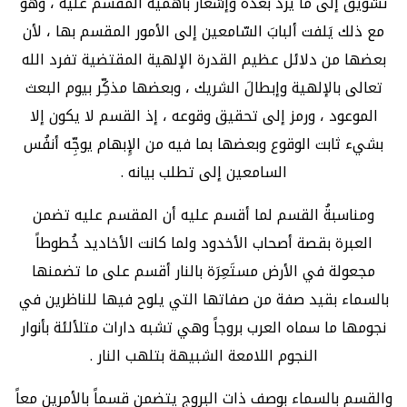
تشويق إلى ما يرد بعده وإشعار بأهمية المقسم عليه ، وهو
مع ذلك يَلفت ألبابَ السّامعين إلى الأمور المقسم بها ، لأن
بعضها من دلائل عظيم القدرة الإلهية المقتضية تفرد الله
تعالى بالإلهية وإبطالَ الشريك ، وبعضها مذكِّر بيوم البعث
الموعود ، ورمز إلى تحقيق وقوعه ، إذ القسم لا يكون إلا
بشيء ثابت الوقوع وبعضها بما فيه من الإِبهام يوجِّه أنفُس
السامعين إلى تطلب بيانه .
ومناسبةُ القسم لما أقسم عليه أن المقسم عليه تضمن
العبرة بقصة أصحاب الأخدود ولما كانت الأخاديد خُطوطاً
مجعولة في الأرض مستَعِرَة بالنار أقسم على ما تضمنها
بالسماء بقيد صفة من صفاتها التي يلوح فيها للناظرين في
نجومها ما سماه العرب بروجاً وهي تشبه دارات متلألئة بأنوار
النجوم اللامعة الشبيهة بتلهب النار .
والقسم بالسماء بوصف ذات البروج يتضمن قسماً بالأمرين معاً