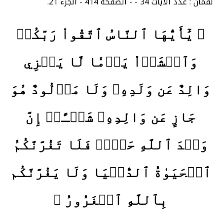
لقمان : عدد الآيات 34 - - الصفحة 414 - الجزء 21.
﴿ يَٰٓأَيُّهَا ٱلنَّاسُ ٱتَّقُواْ رَبَّكُمۡ
وَٱخۡشَوۡاْ يَوۡمٗا لَّا يَجۡزِي
وَالِدٌ عَن وَلَدِهِۦ وَلَا مَوۡلُودٌ هُوَ
جَازٍ عَن وَالِدِهِۦ شَيۡـًٔاۚ إِنَّ
وَعۡدَ ٱللَّهِ حَقّٞۖ فَلَا تَغُرَّنَّكُمُ
ٱلۡحَيَوٰةُ ٱلدُّنۡيَا وَلَا يَغُرَّنَّكُم
بِٱللَّهِ ٱلۡغَرُورُ ﴾