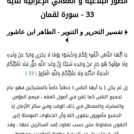
الصور البلاغية و المعاني الإعرابية للآية
33 - سورة لقمان
﴿ تفسير التحرير و التنوير - الطاهر ابن عاشور
﴾
يَا أَيُّهَا النَّاسُ اتَّقُوا رَبَّكُمْ وَاخْشَوْا يَوْمًا لَا يَجْزِي وَالِدٌ عَنْ وَلَدِهِ
وَلَا مَوْلُودٌ هُوَ جَازٍ عَنْ وَالِدِهِ شَيْئًا إِنَّ وَعْدَ اللَّهِ حَقٌّ فَلَا تَغُرَّنَّكُمُ
الْحَيَاةُ الدُّنْيَا وَلَا يَغُرَّنَّكُمْ بِاللَّهِ الْغَرُورُ
( 33 )
إن لم يكن { يا أيها الناس } خطاباً خاصاً بالمشركين فهو عام
لجميع الناس كما تقرر في أصول الفقه ، فيعم المؤمن
والمشرك والمعطل في ذلك الوقت وفي سائر الأزمان إذ
الجميع مأمورون بتقوى الله وأن الخطوات الموصلة إلى
التقوى متفاوتة على حسب تفاوت بُعد السائرين عنها ، وقد
كان فيما سبق من السورة حظوظ للمؤمنين وحظوظ