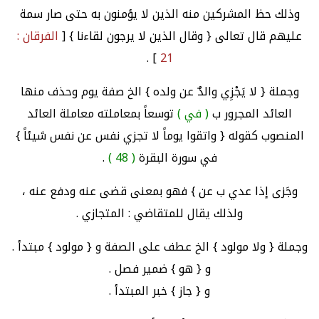
وذلك حظ المشركين منه الذين لا يؤمنون به حتى صار سمة
عليهم قال تعالى { وقال الذين لا يرجون لقاءنا } [
الفرقان :
] .
21
وجملة { لا يَجْزِي والدٌ عن ولده } الخ صفة يوم وحذف منها
العائد المجرور ب
( في )
توسعاً بمعاملته معاملة العائد
المنصوب كقوله { واتقوا يوماً لا تجزي نفس عن نفس شيئاً }
في سورة البقرة
( 48 )
.
وجَزى إذا عدي ب عن } فهو بمعنى قضى عنه ودفع عنه ،
ولذلك يقال للمتقاضي : المتجازي .
وجملة { ولا مولود } الخ عطف على الصفة و { مولود } مبتدأ .
و { هو } ضمير فصل .
و { جاز } خبر المبتدأ .