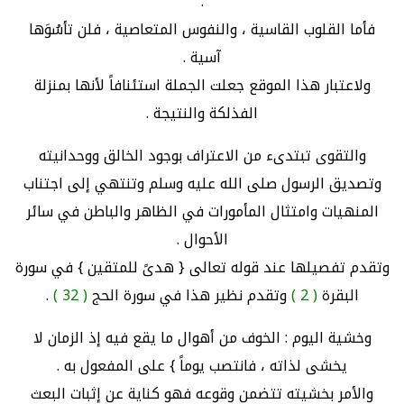
.
فأما القلوب القاسية ، والنفوس المتعاصية ، فلن تأسُوَها
آسية .
ولاعتبار هذا الموقع جعلت الجملة استئنافاً لأنها بمنزلة
الفذلكة والنتيجة .
والتقوى تبتدىء من الاعتراف بوجود الخالق ووحدانيته
وتصديق الرسول صلى الله عليه وسلم وتنتهي إلى اجتناب
المنهيات وامتثال المأمورات في الظاهر والباطن في سائر
الأحوال .
وتقدم تفصيلها عند قوله تعالى { هدىً للمتقين } في سورة
البقرة
( 2 )
وتقدم نظير هذا في سورة الحج
( 32 )
.
وخشية اليوم : الخوف من أهوال ما يقع فيه إذ الزمان لا
يخشى لذاته ، فانتصب يوماً } على المفعول به .
والأمر بخشيته تتضمن وقوعه فهو كناية عن إثبات البعث