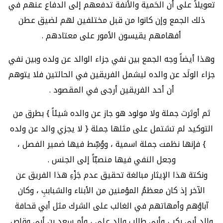
تعويلاً على أن الحَمية والأنفة تدفعهم إلى الدفاع عنهم في
ذلك الجمع وإن كانوا من قبل مختلفين لهم لضيق عطن
أفهامهم يقيسون الأمور على معتادهم .
وهذا أيضاً وجه الجمع بين نفي جزاء الوالد عن ولده وبين نفي
جزاء الولَد عن والده ليشمل الفريقين في الحالتين فلا يتوهم
أن أحد الفريقين أرجى في المقصود .
ثم أوثرت جملة ولا مولود هو جاز عن والده شيئاً } بطرق من
التوكيد لم تشتمل على مثلها جملة { لا يجزي والد عن ولده
} فإنها نظمت جملة اسمية ، ووُسِّط فيها ضمير الفصل ،
وجعل النفي فيها منصبّاً إلى الجنس .
ونكتة هذا الإيثار مبالغة تحقيق عدم جَزْءِ هذا الفريق عن
الآخر إذ كان معظمُ المؤمنين من الأبناء والشباببِ ، وكان
آباؤهم وأمهاتهم في الغالب على الشرك مثل أبي قحافة
والد أبي بكر ، وأبي طالب والد علي ، وأم سعد بن أبي وقاص