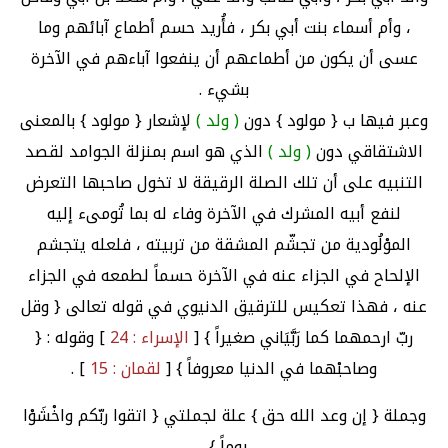
، وأم أسماء بنت أبي بكر ، فأُريد حسم أطماع آبائهم وما
عسى أن يكون من أطماعهم أن ينفعوا آباءهم في الآخرة
بشيء .
وعبر فيها ب { مولود } دون
( ولد )
لإشعار { مولود } بالمعنى
الاشتقاقي دون
( ولد )
الذي هو اسم بمنزلة الجوامد لقصد
التنبيه على أن تلك الصلة الرقيقة لا تخول صاحبها التعرض
لنفع أبيه المشرك في الآخرة وفاء له بما تُومىء إليه
الموْلُودية من تجشّم المشقة من تربيته ، فلعله يتجشم
الإلحاح في الجزاء عنه في الآخرة حسماً لطمعه في الجزاء
عنه ، فهذا تعكيس للترقيق الدنيوي في قوله تعالى { وقل
ربّ ارحمهما كما رَبَّيَاني صغيراً } [
الإسراء : 24
] وقوله : {
وصاحبْهما في الدنيا معروفاً } [
لقمان : 15
] .
وجملة { إن وعد الله حق } علة لجملتي { اتقوا ربّكم واخْشَوْا
يوماً } .