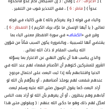
} [
الأعراف : 27
] وقال : { إن الشيطان لكم عدوّ فاتخذُوه
عدواً } [
فاطر : 6
] ، ففي التحذير شوب من التنفير .
والباء في قوله { ولا يغرنكم بالله } هي كالباء في قوله
تعالى { يا أيها الإنسان ما غرّك بربك الكريم } [
الانفطار : 6
] .
وقرر في «
الكشاف
» في سورة الانفطار معنى الباء بما
يقتضي أنها للسببية ، وبالضرورة يكون السبب شأناً من شؤون
الله يناسب المقام لا ذاتَ الله تعالى .
والذي يناسب هنا أن يكون النهي عن الاغترار بما يسوِّله
الغَرور للمشركين كتوهم أن الأصنام شفعاء لهم عند الله في
الدنيا واقتناعهم بأنه إذا ثبت البعث على احتمال مرجوح
عندهم شفعت لهم يومئذ أصنامهم ، أو يغرُّهم بأن الله لو
أراد البعث كما يقول الرسول صلى الله عليه وسلم لبعث
آباءهم وهم ينظرون ، أو أن يغرهم بأن الله لو أراد بعث الناس
لعجّل لهم ذلك وهو ما حكى الله عنهم : { ويقولون متى هذا