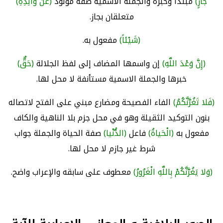
جازٍ)
مبتدأ وخبره والجملة الاسمية صفة مولود
(عَنْ والِدِهِ)
متعلقان بجاز.
(شَيْئاً)
مفعول به.
(إِنَّ وَعْدَ اللَّهِ)
إن واسمها المضاف إلى لفظ الجلالة
(حَقٌّ)
خبرها والجملة الاسمية مستأنفة لا محل لها.
(فَلا تَغُرَّنَّكُمُ)
الفاء الفصيحة ومضارع مبني على الفتح لاتصاله
بنون التوكيد الثقيلة وهو في محل جزم بلا الناهية والكاف
مفعول به
(الْحَياةُ)
فاعل
(الدُّنْيا)
صفة الحياة والجملة جواب
شرط غير جازم لا محل لها.
(وَلا يَغُرَّنَّكُمْ بِاللَّهِ الْغَرُورُ)
معطوف على سابقه والإعراب واضح.