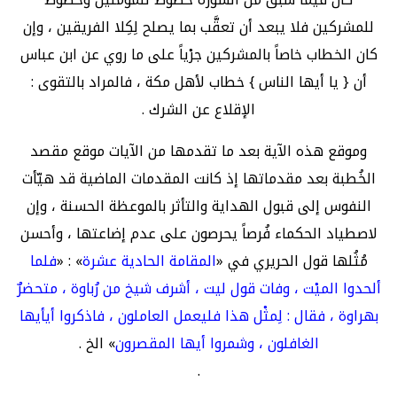
للمشركين فلا يبعد أن تعقَّب بما يصلح لِكِلا الفريقين ، وإن
كان الخطاب خاصاً بالمشركين جرْياً على ما روي عن ابن عباس
أن { يا أيها الناس } خطاب لأهل مكة ، فالمراد بالتقوى :
الإقلاع عن الشرك .
وموقع هذه الآية بعد ما تقدمها من الآيات موقع مقصد
الخُطبة بعد مقدماتها إذ كانت المقدمات الماضية قد هيّأت
النفوس إلى قبول الهداية والتأثر بالموعظة الحسنة ، وإن
لاصطياد الحكماء فُرصاً يحرصون على عدم إضاعتها ، وأحسن
مُثُلها قول الحريري في «
المقامة الحادية عشرة
» : «
فلما
ألحدوا الميْت ، وفات قول ليت ، أشرف شيخ من رُباوة ، متحضرٌ
بهراوة ، فقال : لِمثْل هذا فليعمل العاملون ، فاذكروا أيأيها
الغافلون ، وشمروا أيها المقصرون
» الخ .
.