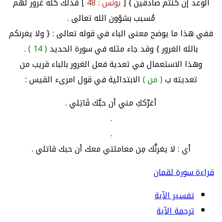
الوعد إن كنتم صادقين } [
يونس : 48
] فذلك كله غرور لهم
مُسبب بشؤون الله تعالى .
ففي هذا ما يوضح معنى الباء في قوله تعالى : { ولا يغرنكم
بالله الغرور } وقد جاء مثله في سورة الحديد
( 14 )
.
وهذا الاستعمال في تعدية فعل الغرور بالباء قريب من
تعديته ب
( من )
الابتدائية في قول امرىء القيس :
أغرّككِ مني أن حبَّك قَاتِلي .
.
.
أي : لا يغرنَّك مِن معاملتي معك أن حبك قاتلي .
قراءة سورة لقمان
تفسير الآية
ترجمة الآية