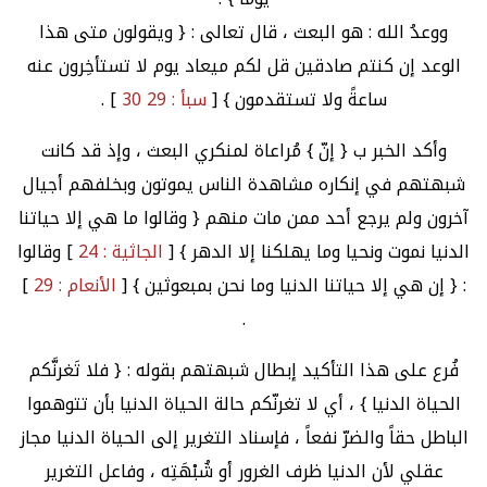
ووعدُ الله : هو البعث ، قال تعالى : { ويقولون متى هذا
الوعد إن كنتم صادقين قل لكم ميعاد يوم لا تستأخِرون عنه
ساعةً ولا تستقدمون } [
سبأ : 29 30
] .
وأكد الخبر ب { إنّ } مُراعاة لمنكري البعث ، وإذ قد كانت
شبهتهم في إنكاره مشاهدة الناس يموتون وبخلفهم أجيال
آخرون ولم يرجع أحد ممن مات منهم { وقالوا ما هي إلا حياتنا
الدنيا نموت ونحيا وما يهلكنا إلا الدهر } [
الجاثية : 24
] وقالوا
: { إن هي إلا حياتنا الدنيا وما نحن بمبعوثين } [
الأنعام : 29
]
.
فُرع على هذا التأكيد إبطال شبهتهم بقوله : { فلا تَغرنَّكم
الحياة الدنيا } ، أي لا تغرنّكم حالة الحياة الدنيا بأن تتوهموا
الباطل حقاً والضرّ نفعاً ، فإسناد التغرير إلى الحياة الدنيا مجاز
عقلي لأن الدنيا ظرف الغرور أو شُبْهَتِه ، وفاعل التغرير