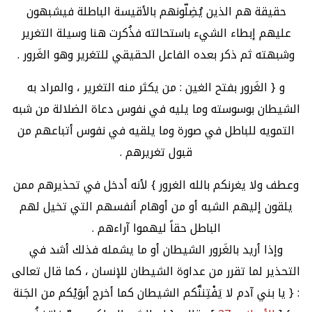
حقيقة هم الذين يُضِلّونهم بالأقيسة الباطلة فيشبهون
عليهم إبطاء الشيء باستحالته فذُكرت هنا وسيلة التغرير
وشبهته ثم ذكر بعده الفاعل الحقيقي للتغرير وهو الغَرور .
و { الغَرور بفتح الغين : من يكثر منه التغرير ، والمراد به
الشيطان بوسوسته وما يليه في نفوس دعاة الضلالة من شبه
التمويه للباطل في صورة وما يلقيه في نفوس أتباعهم من
قبول تغريرهم .
وعطف ولا يغرنكم بالله الغرور } لأنه أدخل في تحذيرهم ممن
يلقون إليهم الشبه أو من أوهام أنفسهم التي تخيل لهم
الباطل حقاً ليهموا آراءهم .
وإذا أريد بالغَرور الشيطان أو ما يشمله فذلك أشد في
التحذير لما تقرر من عداوة الشيطان للإنسان ، كما قال تعالى
: { يا بني آدم لا يَفْتِننَّكم الشيطان كما أخرج أبوَيْكم من الجَنة