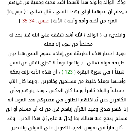
وذكر الوالد والولد هنا لأنهما أشد محبة وحمية من غيرهم
فيعلم أن غيرهما أولى بهذا النفي ، قال تعالى : { يوم يفرّ
المرء من أخيه وأمه وأبيه } الآية [
عبس : 34 35
] .
وابتدىء ب { الوالد } لأنه أشد شفقة على ابنه فلا يجد له
مخلصاً من سوء إلا فعله .
ووجه اختيار هذه الطريقة في إفادة عموم النفي هنا دون
طريقة قوله تعالى : { واتقوا يوماً لا تجزي نفسٌ عن نفس
شيئاً } في سورة البقرة
( 123 )
، أن هذه الآية نزلت بمكة
وأهلها يومئذ خليط من مسلمين وكافرين ، وربما كان الأب
مسلماً والولد كافراً وربما كان العكس ، وقد يتوهم بعضُ
الكافرين حين تُداخلهم الظنون في مصيرهم بعد الموت أنه
إذا ظهر صدق وعيد القرآن إياهم فإن من له أب مسلم أو ابن
مسلم يدفع عنه هنالك بما يُدلّ به على رَبّ هذا الدين ، وقد
كان قاراً في نفوس العرب التعويل على المولَى والنصير