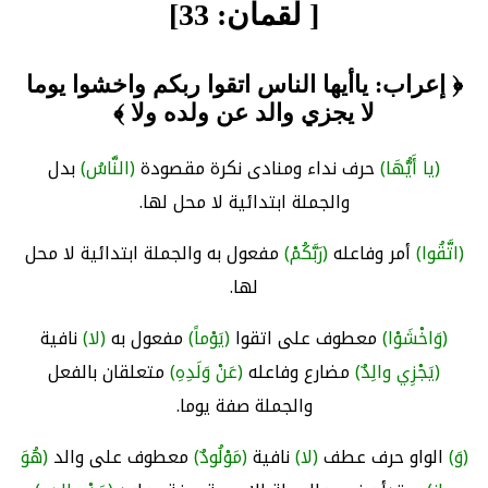
[ لقمان: 33]
﴿ إعراب: ياأيها الناس اتقوا ربكم واخشوا يوما
لا يجزي والد عن ولده ولا ﴾
(يا أَيُّهَا)
حرف نداء ومنادى نكرة مقصودة
(النَّاسُ)
بدل
والجملة ابتدائية لا محل لها.
(اتَّقُوا)
أمر وفاعله
(رَبَّكُمْ)
مفعول به والجملة ابتدائية لا محل
لها.
(وَاخْشَوْا)
معطوف على اتقوا
(يَوْماً)
مفعول به
(لا)
نافية
(يَجْزِي والِدٌ)
مضارع وفاعله
(عَنْ وَلَدِهِ)
متعلقان بالفعل
والجملة صفة يوما.
(وَ)
الواو حرف عطف
(لا)
نافية
(مَوْلُودٌ)
معطوف على والد
(هُوَ