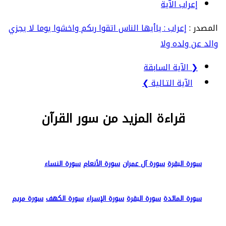
إعراب الآية
المصدر :
إعراب : ياأيها الناس اتقوا ربكم واخشوا يوما لا يجزي
والد عن ولده ولا
❮ الآية السابقة
الآية التـالية ❯
قراءة المزيد من سور القرآن
سورة البقرة
سورة آل عمران
سورة الأنعام
سورة النساء
سورة المائدة
سورة البقرة
سورة الإسراء
سورة الكهف
سورة مريم