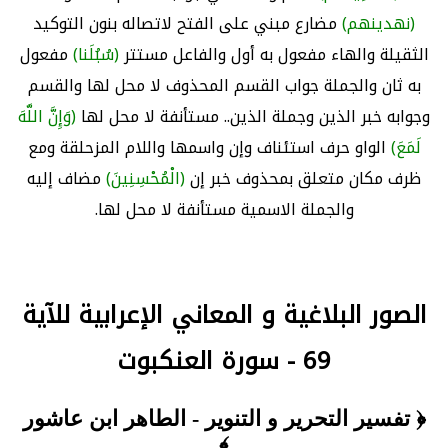
(نهدينهم)
مضارع مبني على الفتح لاتصاله بنون التوكيد
الثقيلة والهاء مفعول به أول والفاعل مستتر
(سُبُلَنا)
مفعول
به ثان والجملة جواب القسم المحذوف لا محل لها والقسم
وجوابه خبر الذين وجملة الذين.. مستأنفة لا محل لها
(وَإِنَّ اللَّهَ
لَمَعَ)
الواو حرف استئناف وإن واسمها واللام المزحلقة ومع
ظرف مكان متعلق بمحذوف خبر إن
(الْمُحْسِنِينَ)
مضاف إليه
والجملة الاسمية مستأنفة لا محل لها.
الصور البلاغية و المعاني الإعرابية للآية
69 - سورة العنكبوت
﴿ تفسير التحرير و التنوير - الطاهر ابن عاشور
﴾