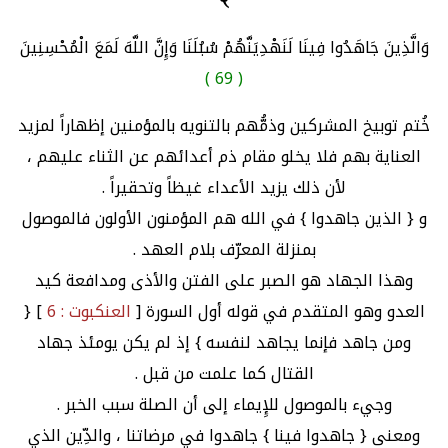
وَالَّذِينَ جَاهَدُوا فِينَا لَنَهْدِيَنَّهُمْ سُبُلَنَا وَإِنَّ اللَّهَ لَمَعَ الْمُحْسِنِينَ
( 69 )
خُتم توبيخ المشركين وذمُّهم بالتنويه بالمؤمنين إظهاراً لمزيد
العناية بهم فلا يخلو مقام ذم أعدائهم عن الثناء عليهم ،
لأن ذلك يزيد الأعداء غيظاً وتحقيراً .
و { الذين جاهدوا } في الله هم المؤمنون الأولون فالموصول
بمنزلة المعرّف بلام العهد .
وهذا الجهاد هو الصبر على الفتن والأذى ومدافعة كيد
العدو وهو المتقدم في قوله أول السورة [
العنكبوت : 6
] {
ومن جاهد فإنما يجاهد لنفسه } إذ لم يكن يومئذ جهاد
القتال كما علمت من قبل .
وجيء بالموصول للإِيماء إلى أن الصلة سبب الخبر .
ومعنى { جاهدوا فينا } جاهدوا في مرضاتنا ، والدِّين الذي