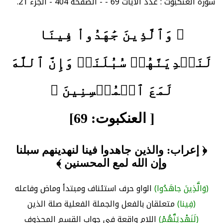
سورة العنكبوت : عدد الآيات 69 - - الصفحة 404 - الجزء 21.
﴿ وَٱلَّذِينَ جَٰهَدُواْ فِينَا
لَنَهۡدِيَنَّهُمۡ سُبُلَنَاۚ وَإِنَّ ٱللَّهَ
لَمَعَ ٱلۡمُحۡسِنِينَ ﴾
[ العنكبوت: 69]
﴿ إعراب: والذين جاهدوا فينا لنهدينهم سبلنا
وإن الله لمع المحسنين ﴾
(وَالَّذِينَ جاهَدُوا)
الواو حرف استئناف ومبتدأ وماض وفاعله
(فِينا)
متعلقان بالفعل والجملة الفعلية صلة الذين
(لَنَهْدِيَنَّهُمْ)
اللام واقعة في جواب القسم المحذوف