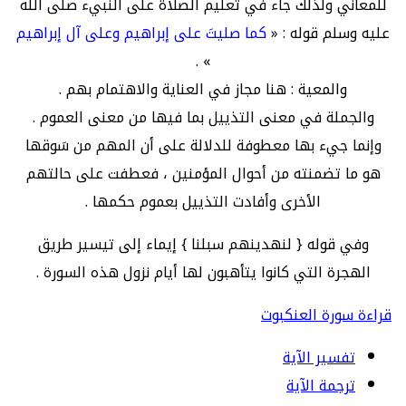
للمعاني ولذلك جاء في تعليم الصلاة على النبيء صلى الله
عليه وسلم قوله : «
كما صليتَ على إبراهيم وعلى آل إبراهيم
» .
والمعية : هنا مجاز في العناية والاهتمام بهم .
والجملة في معنى التذييل بما فيها من معنى العموم .
وإنما جيء بها معطوفة للدلالة على أن المهم من سَوقها
هو ما تضمنته من أحوال المؤمنين ، فعطفت على حالتهم
الأخرى وأفادت التذييل بعموم حكمها .
وفي قوله { لنهدينهم سبلنا } إيماء إلى تيسير طريق
الهجرة التي كانوا يتأهبون لها أيام نزول هذه السورة .
قراءة سورة العنكبوت
تفسير الآية
ترجمة الآية