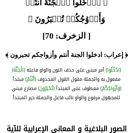
﴿ ٱدۡخُلُواْ ٱلۡجَنَّةَ أَنتُمۡ
وَأَزۡوَٰجُكُمۡ تُحۡبَرُونَ ﴾
[ الزخرف: 70]
﴿ إعراب: ادخلوا الجنة أنتم وأزواجكم تحبرون ﴾
(ادْخُلُوا)
أمر مبني على حذف النون والواو فاعله
(الْجَنَّةَ)
مفعول به والجملة مقول القول المحذوف
(أَنْتُمْ)
مبتدأ
(وَأَزْواجُكُمْ)
معطوف على المبتدأ
(تُحْبَرُونَ)
مضارع مبني
للمجهول مرفوع والواو نائب فاعل والجملة خبر المبتدأ
الصور البلاغية و المعاني الإعرابية للآية