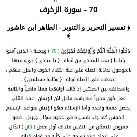
70 - سورة الزخرف
﴿ تفسير التحرير و التنوير - الطاهر ابن عاشور
﴾
ادْخُلُوا الْجَنَّةَ أَنْتُمْ وَأَزْوَاجُكُمْ تُحْبَرُونَ
( 70 )
وجملة { الذين آمنوا
بآياتنا } نعت للمنادَى من قوله : { يا عبادي } جيء فيها
بالموصول لدلالة الصلة على علة انتفاء الخوف والحزن عنهم ،
وعطف على الصلة قوله : { وكانوا مسلمين } .
والمخالفة بين الصلتين إذ كانت أولاهما فعلاً ماضياً والثانية
فعل كون مخبراً عنه باسم فاعل لأن الإيمان : عقد القلب
يحصل دفعة واحدة وأما الإسلام فهو الإتيان بقواعد الإسلام
الخمس كما جاء تفسيره في حديث سؤال جبريل ، فهو
معروض للتمكن من النفس فلذلك أوثر بفعل
( كان )
الدّال
على اتحاد خبره باسمه حتى كأنه من قِوام كيانه .