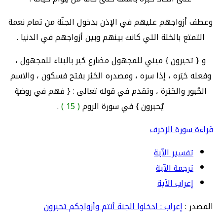
وعطف أزواجهم عليهم في الإذن بدخول الجنّة من تمام نعمة
التمتع بالخلة التي كانت بينهم وبين أزواجهم في الدنيا .
و { تحبرون } مبني للمجهول مضارع حُبر بالبناء للمجهول ،
وفعله حَبَره ، إذا سره ، ومصدره الحَبْر بفتح فسكون ، والاسم
الحُبور والحَبْرة ، وتقدم في قوله تعالى : { فهم في روضةٍ
يُحبرون } في سورة الروم
( 15 )
.
قراءة سورة الزخرف
تفسير الآية
ترجمة الآية
إعراب الآية
المصدر :
إعراب : ادخلوا الجنة أنتم وأزواجكم تحبرون