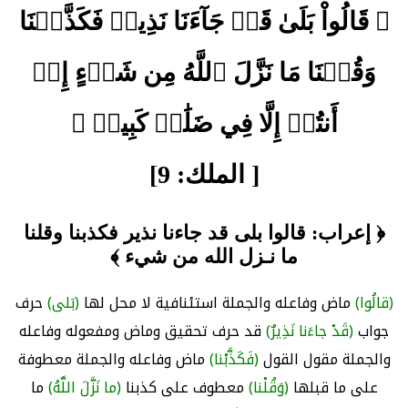
﴿ قَالُواْ بَلَىٰ قَدۡ جَآءَنَا نَذِيرٞ فَكَذَّبۡنَا
وَقُلۡنَا مَا نَزَّلَ ٱللَّهُ مِن شَيۡءٍ إِنۡ
أَنتُمۡ إِلَّا فِي ضَلَٰلٖ كَبِيرٖ ﴾
[ الملك: 9]
﴿ إعراب: قالوا بلى قد جاءنا نذير فكذبنا وقلنا
ما نـزل الله من شيء ﴾
(قالُوا)
ماض وفاعله والجملة استئنافية لا محل لها
(بَلى)
حرف
جواب
(قَدْ جاءَنا نَذِيرٌ)
قد حرف تحقيق وماض ومفعوله وفاعله
والجملة مقول القول
(فَكَذَّبْنا)
ماض وفاعله والجملة معطوفة
على ما قبلها
(وَقُلْنا)
معطوف على كذبنا
(ما نَزَّلَ اللَّهُ)
ما