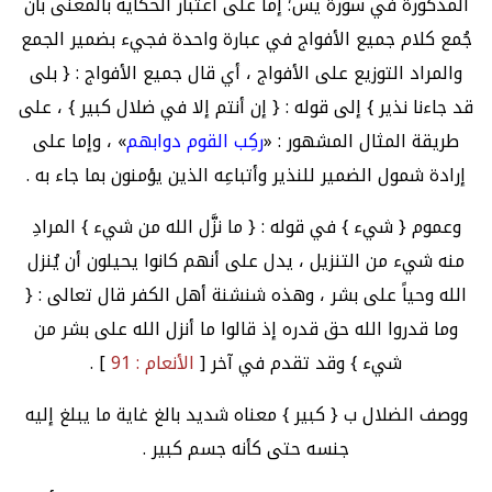
المذكورة في سورة يس؛ إما على اعتبار الحكاية بالمعنى بأن
جُمع كلام جميع الأفواج في عبارة واحدة فجيء بضمير الجمع
والمراد التوزيع على الأفواج ، أي قال جميع الأفواج : { بلى
قد جاءنا نذير } إلى قوله : { إن أنتم إلا في ضلال كبير } ، على
طريقة المثال المشهور : «
ركِب القوم دوابهم
» ، وإما على
إرادة شمول الضمير للنذير وأتباعِه الذين يؤمنون بما جاء به .
وعموم { شيء } في قوله : { ما نزَّل الله من شيء } المرادِ
منه شيء من التنزيل ، يدل على أنهم كانوا يحيلون أن يُنزل
الله وحياً على بشر ، وهذه شنشنة أهل الكفر قال تعالى : {
وما قدروا الله حق قدره إذ قالوا ما أنزل الله على بشر من
شيء } وقد تقدم في آخر [
الأنعام : 91
] .
ووصف الضلال ب { كبير } معناه شديد بالغ غاية ما يبلغ إليه
جنسه حتى كأنه جسم كبير .