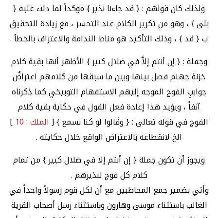
ولذلك كان قولهم : { قد جاءنا نذير } موكداً لما دلت عليه {
بلى } ، وهو من تكرير الكلام عند التحسر ، مع زيادة التحقيق
ب { قد } ، وذلك التأكيد هو مناط الندامة والاعتراف بالخطأ .
وجملة : { إن أنتم إلاَّ في ضلال كبير } الأظهر أنها بقية كلام
خزنة جهنم فصل بينها وبين ما سبقها من كلامهم اعتراضُ
جواببِ الفوج الموجه إليهم الاستفهام التوبيخي كما ذكرناه
آنفاً ، ويؤيد هذا إعادة فعل القول في حكاية بقية كلام
الفوج في قوله تعالى : { وقَالوا لو كنا نسمع } [
الملك : 10
]
الخ لانقطاعه بالاعتراض الواقع خلال حكايته .
ويجوز أن تكون جملة { إن أنتم إلا في ضلال كبير } من تمام
كلام كل فوج لنذيرهم .
وأتي بضمير جمع المخاطبين مع أن لكل قوم رسولاً واحداً في
الغالب باستثناء موسى وهارون وباستثناء رسل أصحاب القرية