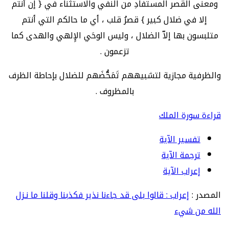
ومعنى القصر المستفادِ من النفي والاستثناء في { إن أنتم
إلا في ضلال كبير } قصرُ قلب ، أي ما حالكم التي أنتم
متلبسون بها إلاّ الضلال ، وليس الوحَي الإِلهي والهدى كما
تزعمون .
والظرفية مجازية لتشبيههم تَمَحُّضَهم للضلال بإحاطة الظرف
بالمظروف .
قراءة سورة الملك
تفسير الآية
ترجمة الآية
إعراب الآية
المصدر :
إعراب : قالوا بلى قد جاءنا نذير فكذبنا وقلنا ما نـزل
الله من شيء