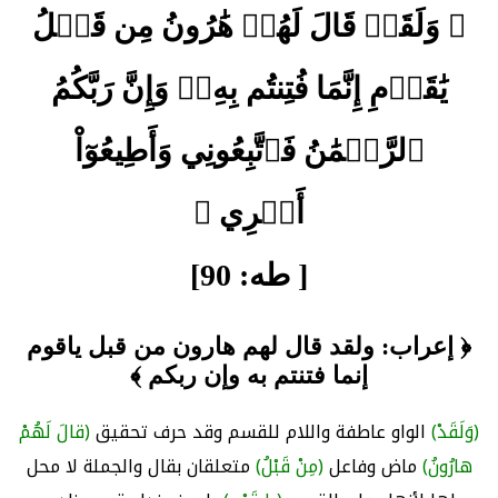
﴿ وَلَقَدۡ قَالَ لَهُمۡ هَٰرُونُ مِن قَبۡلُ
يَٰقَوۡمِ إِنَّمَا فُتِنتُم بِهِۦۖ وَإِنَّ رَبَّكُمُ
ٱلرَّحۡمَٰنُ فَٱتَّبِعُونِي وَأَطِيعُوٓاْ
أَمۡرِي ﴾
[ طه: 90]
﴿ إعراب: ولقد قال لهم هارون من قبل ياقوم
إنما فتنتم به وإن ربكم ﴾
(وَلَقَدْ)
الواو عاطفة واللام للقسم وقد حرف تحقيق
(قالَ لَهُمْ
هارُونُ)
ماض وفاعل
(مِنْ قَبْلُ)
متعلقان بقال والجملة لا محل