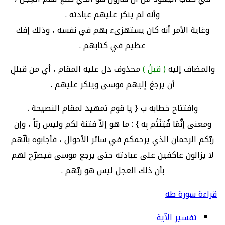
وأنه لم ينكر عليهم عبادته .
وغاية الأمر أنه كان يستهزىء بهم في نفسه ، وذلك إفك
عظيم في كتابهم .
والمضاف إليه
( قبلُ )
محذوف دل عليه المقام ، أي من قبللِ
أن يرجعَ إليهم موسى وينكر عليهم .
وافتتاح خطابه ب { يا قوم تمهيد لمقام النصيحة .
ومعنى إنَّمَا فُتِنْتُم بِه } : ما هو إلاّ فتنة لكم وليس ربّاً ، وإن
ربّكم الرحمان الذي يرحمكم في سائر الأحوال ، فأجابوه بأنّهم
لا يزالون عاكفين على عبادته حتى يرجع موسى فيصرّح لهم
بأن ذلك العجل ليس هو ربّهم .
قراءة سورة طه
تفسير الآية