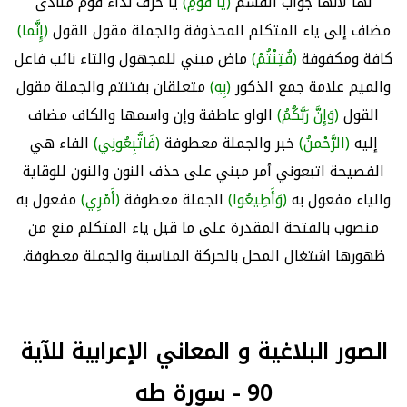
لها لأنها جواب القسم
(يا قَوْمِ)
يا حرف نداء قوم منادى
مضاف إلى ياء المتكلم المحذوفة والجملة مقول القول
(إِنَّما)
كافة ومكفوفة
(فُتِنْتُمْ)
ماض مبني للمجهول والتاء نائب فاعل
والميم علامة جمع الذكور
(بِهِ)
متعلقان بفتنتم والجملة مقول
القول
(وَإِنَّ رَبَّكُمُ)
الواو عاطفة وإن واسمها والكاف مضاف
إليه
(الرَّحْمنُ)
خبر والجملة معطوفة
(فَاتَّبِعُونِي)
الفاء هي
الفصيحة اتبعوني أمر مبني على حذف النون والنون للوقاية
والياء مفعول به
(وَأَطِيعُوا)
الجملة معطوفة
(أَمْرِي)
مفعول به
منصوب بالفتحة المقدرة على ما قبل ياء المتكلم منع من
ظهورها اشتغال المحل بالحركة المناسبة والجملة معطوفة.
الصور البلاغية و المعاني الإعرابية للآية
90 - سورة طه