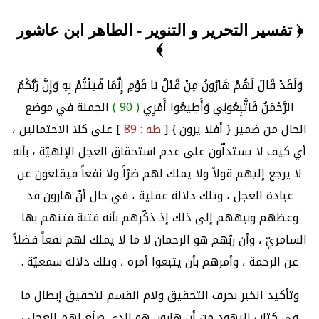
﴿ تفسير التحرير و التنوير - الطاهر ابن عاشور
﴾
وَلَقَدْ قَالَ لَهُمْ هَارُونُ مِنْ قَبْلُ يَا قَوْمِ إِنَّمَا فُتِنْتُمْ بِهِ وَإِنَّ رَبَّكُمُ
الرَّحْمَنُ فَاتَّبِعُونِي وَأَطِيعُوا أَمْرِي
( 90 )
الجملة في موضع
الحال من ضمير { أفلا يرون } [
طه : 89
] على كلا الاحتمالين ،
أي كيف لا يستدلّون على عدم استحقاق العجل الإلهيّة ، بأنه
لا يرجع إليهم قولاً ولا يملك لهم ضرّاً ولا نفعاً فيقلعون عن
عبادة العجل ، وتلك دلالة عقلية ، في حال أنّ هارون قد
وعظهم ونبههم إلى ذلك إذ ذكّرهم بأنه فتنة فتنهم بها
السامريّ ، وأن ربّهم هو الرحمان لا ما لا يملك لهم نفعاً فضلاً
عن الرحمة ، وأمرهم بأن يتبعوا أمره ، وتلك دلالة سمعيّة .
وتأكيد الخبر بحرف التحقيق ولام القسم لتحقيق إبطال ما
في كتاب اليهود من أن هارون هو الذي صنَع لهم العِجل ،