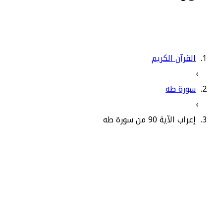
القرآن الكريم
›
سورة طه
›
إعراب الآية 90 من سورة طه