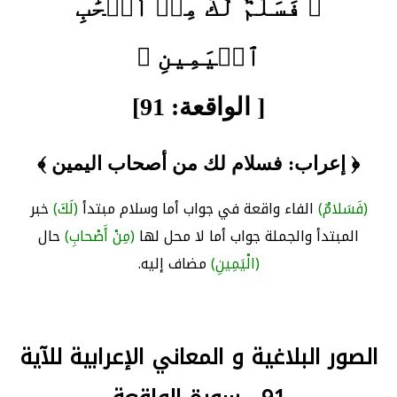
﴿ فَسَلَٰمٞ لَّكَ مِنۡ أَصۡحَٰبِ
ٱلۡيَمِينِ ﴾
[ الواقعة: 91]
﴿ إعراب: فسلام لك من أصحاب اليمين ﴾
(فَسَلامٌ)
الفاء واقعة في جواب أما وسلام مبتدأ
(لَكَ)
خبر
المبتدأ والجملة جواب أما لا محل لها
(مِنْ أَصْحابِ)
حال
(الْيَمِينِ)
مضاف إليه.
الصور البلاغية و المعاني الإعرابية للآية