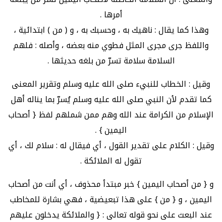
أمرها .
وهذا كما يقال : ناهيك به ، وحسبك به ، و ( من ) ابتدائية ،
واللفظ جرى مجرى المثل فطوي منه بعضه ، وأصله : فلهم
السلامة سلامة تسرّ من بلغه حديثها .
وقيل : الخطاب للنبيء صلى الله عليه وسلم وتقرير المعنى
كما تقدم لأن النبي صلى الله عليه وسلم يُسرّ بما يناله أهل
الإسلام من الكرامة عند الله وهم ممن شملهم لفظ { أصحاب
اليمين } .
وقيل : الكلام على تقدير القول ، أي فيقال له : سلام لك ، أي
تقول له الملائكة .
و { من أصحاب اليمين } خبر مبتدأ محذوف ، أي أنت من أصحاب
اليمين ، و { من } على هذا تبعيضية ، فهي بشارة للمخاطب
عند البعث على نحو قوله تعالى : { والملائكة يدخلون عليهم