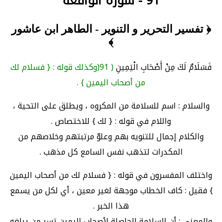
91 - سورة الواقعة
﴿ تفسير التحرير و التنوير - الطاهر ابن عاشور
﴾
فَسَلَامٌ لَكَ مِنْ أَصْحَابِ الْيَمِينِ
( 91(وكذلك قوله : { فسلام لك
من أصحاب اليمين } .
والسلام : اسم للسلامة من المكروه ، ويطلق على التحية ،
واللام في قوله : { لك } للاختصاص .
والكلام إجمال للتنويه بهم وعلوّ مرتبتهم وخلاصهم من
المكدرات لتذهب نفس السامع كل مذهب .
واختلف المفسرون في قوله : { فسلام لك من أصحاب اليمين
} فقيل : كاف الخطاب موجهة لغير معين ، أي لكل من يسمع
هذا الخبر .
والمعنى : أن السلامة الحاصلة لأصحاب اليمين تسر من يبلغه