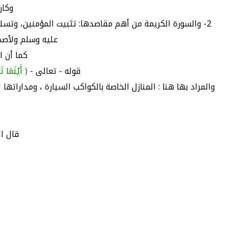
وكان
2- والسورة الكريمة من أهم مقاصدها: تثبيت المؤمنين، وتس
عليه وسلم ولأصحا
كما أن ا
قوله - تعالى -
( أَيْنَمَا 
والمراد بها هنا : المنازل الخاصة بالكواكب السيارة ، ومداراتها 
قال ال