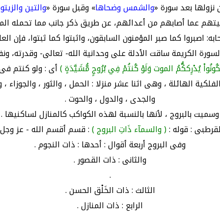
 نزولها بعد سورة «
والشمس وضحاها
» وقبل سورة «
والتين والزيتو
ليتهم عما أصابهم من أعدائهم، عن طريق ذكر جانب مما تحمله الم
به: اصبروا كما صبر المؤمنون السابقون، واثبتوا كما ثبتوا، فإن الع
لسورة الكريمة ساقت الأدلة على وحدانية الله- تعالى- وقدرته، ونفا
تَكُونُواْ يُدْرِككُّمُ الموت وَلَوْ كُنتُمْ فِي بُرُوجٍ مُّشَيَّدَةٍ )
أى : ولو كنتم فى
الفلكية الهائلة ، وهى اثنا عشر منزلا : الحمل ، والثور ، والجوزاء ،
والجدى ، والدول ، والحوت .
وسميت بالبروج ، لأنها بالنسبة لهذه الكواكب كالمنازل لساكنيها .
قرطبى : قوله :
( والسمآء ذَاتِ البروج )
: قسم أقسم الله - عز وجل -
وفى البروج أربعة أقوال : أحدها : ذات النجوم .
والثانى : ذات القصور .
.
الثالث : ذات الخَلْق الحسن .
الرابع : ذات المنازل .