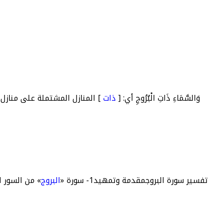
وَالسَّمَاءِ ذَاتِ الْبُرُوجِ أي: [
ذات
] المنازل المشتملة على مناز
تفسير سورة البروجمقدمة وتمهيد1- سورة «
البروج
» من السور 