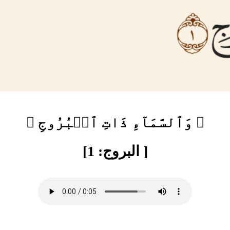
﴿ وَٱلسَّمَآءِ ذَاتِ ٱلۡبُرُوجِ ﴾
[ البروج: 1]