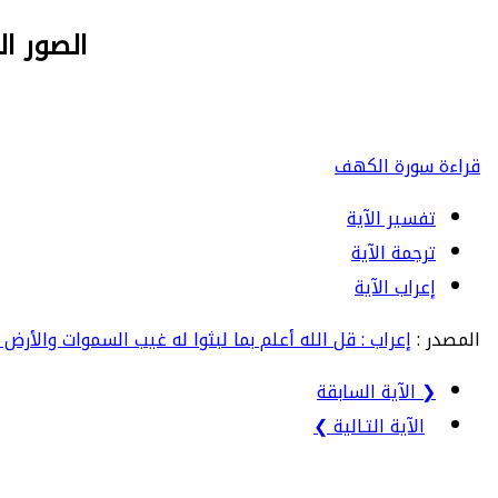
الصور البلا
قراءة سورة الكهف
تفسير الآية
ترجمة الآية
إعراب الآية
المصدر :
إعراب : قل الله أعلم بما لبثوا له غيب السموات والأرض 
❮ الآية السابقة
الآية التـالية ❯