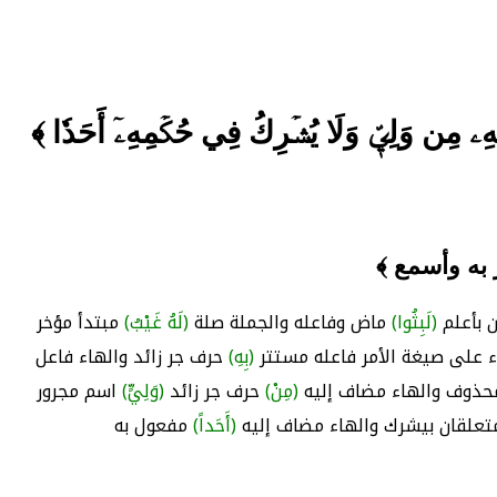
ُونِهِۦ مِن وَلِيّٖ وَلَا يُشۡرِكُ فِي حُكۡمِهِۦٓ أَحَدٗا ﴾
 به وأسمع ﴾
 بأعلم
(لَبِثُوا)
ماض وفاعله والجملة صلة
(لَهُ غَيْبُ)
مبتدأ مؤخر
 على صيغة الأمر فاعله مستتر
(بِهِ)
حرف جر زائد والهاء فاعل
محذوف والهاء مضاف إليه
(مِنْ)
حرف جر زائد
(وَلِيٍّ)
اسم مجرور
علقان بيشرك والهاء مضاف إليه
(أَحَداً)
مفعول به