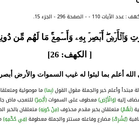
َٰوَٰتِ وَٱلۡأَرۡضِۖ أَبۡصِرۡ بِهِۦ وَأَسۡمِعۡۚ مَا لَهُم مِّن د
[ الكهف: 26]
الله أعلم بما لبثوا له غيب السموات والأرض أبصر
ة مبتدأ وأعلم خبر والجملة مقول القول
(بِما)
ما موصولية ومتعلقان
اف إليه
(وَالْأَرْضِ)
معطوف على السموات
(أَبْصِرْ)
للتعجب ماض جاء
ية
(لَهُمْ)
متعلقان بخبر مقدم محذوف
(مِنْ دُونِهِ)
متعلقان بالخبر ال
نافية
(يُشْرِكُ)
مضارع وفاعله مستتر والجملة معطوفة
(فِي حُكْمِهِ)
مت