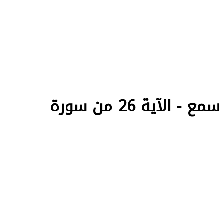
إعراب قل الله أعلم بما لبثوا له غيب السموات والأرض أبصر به وأسمع - الآية 26 من سورة