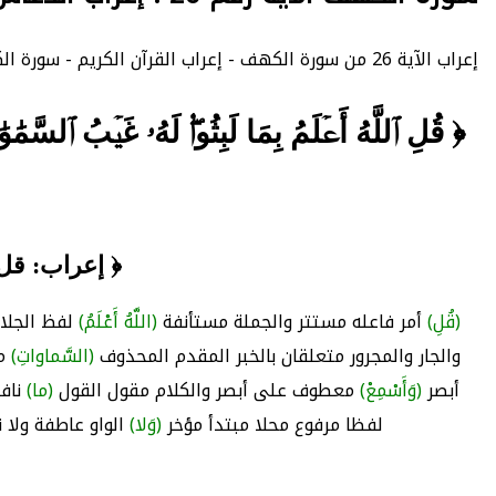
إعراب الآية 26 من سورة الكهف - إعراب القرآن الكريم - سورة الكهف : عدد الآيات 110 - - الصفحة 296 - الجزء 15.
﴿ قُلِ ٱللَّهُ أَعۡلَمُ بِمَا لَبِثُواْۖ لَهُۥ غَيۡبُ ٱلسَّم
﴿ إعراب: قل 
(قُلِ)
أمر فاعله مستتر والجملة مستأنفة
(اللَّهُ أَعْلَمُ)
لفظ الجلال
والجار والمجرور متعلقان بالخبر المقدم المحذوف
(السَّماواتِ)
مض
أبصر
(وَأَسْمِعْ)
معطوف على أبصر والكلام مقول القول
(ما)
ناف
لفظا مرفوع محلا مبتدأ مؤخر
(وَلا)
الواو عاطفة ولا 