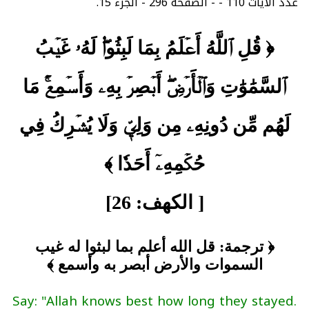
عدد الآيات 110 - - الصفحة 296 - الجزء 15.
﴿ قُلِ ٱللَّهُ أَعۡلَمُ بِمَا لَبِثُواْۖ لَهُۥ غَيۡبُ
ٱلسَّمَٰوَٰتِ وَٱلۡأَرۡضِۖ أَبۡصِرۡ بِهِۦ وَأَسۡمِعۡۚ مَا
لَهُم مِّن دُونِهِۦ مِن وَلِيّٖ وَلَا يُشۡرِكُ فِي
حُكۡمِهِۦٓ أَحَدٗا ﴾
[ الكهف: 26]
﴿ ترجمة: قل الله أعلم بما لبثوا له غيب
السموات والأرض أبصر به وأسمع ﴾
Say: "Allah knows best how long they stayed.