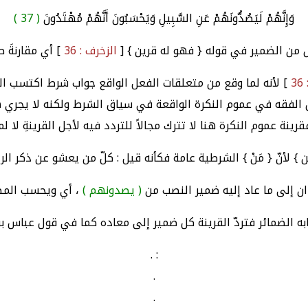
وَإِنَّهُمْ لَيَصُدُّونَهُمْ عَنِ السَّبِيلِ وَيَحْسَبُونَ أَنَّهُمْ مُهْتَدُونَ
( 37 )
من الضمير في قوله { فهو له قرين } [
الزخرف : 36
] أي مقارنةَ 
3
] لأنه لما وقع من متعلقات الفعل الواقع جواب شرط اكتسب ا
لفقه في عموم النكرة الواقعة في سياق الشرط ولكنه لا يجري هنا 
ينة عموم النكرة هنا لا تترك مجالاً للتردد فيه لأجل القرينةِ لا
ن } لأنّ { مَنْ } الشرطية عامة فكأنه قيل : كلّ من يعشو عن ذكر 
ن إلى ما عاد إليه ضمير النصب من
( يصدونهم )
، أي ويحسب المص
ه الضمائر فتردّ القرينة كل ضمير إلى معاده كما في قول عباس 
: .
.
.