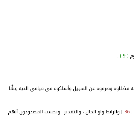
وم
( 9 )
.
ته فضللوه وصرفوه عن السبيل وأسلكوه في فيافي التيه غِشًّا
36
] والرابط واو الحال ، والتقدير : ويحسب المصدودون أنهم