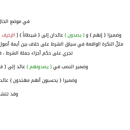
في موضع الحال 
وضميرَا { إنهم } و
( يصدون )
عائدان إلى { شيطاناً } [
الزخرف : 6
مثلُ النكرة الواقعة في سياق الشرط على خلاف بين أيمة أصول ا
تجري على حكم أجزاء جملة الشرط ، فقر
وضمير النصب في
( يصدونهم )
عائد إلى { مَ
وضميرا { يحسبون أنهم مهتدون } عائدا
وقد تتشاب