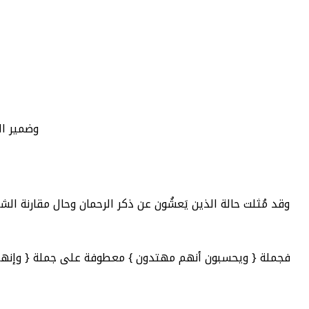
وضمير ال
وقد مُثلت حالة الذين يَعشُون عن ذكر الرحمان وحال مقارنة ا
فجملة { ويحسبون أنهم مهتدون } معطوفة على جملة { وإنهم 