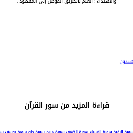
والاهتداء : العلم بالطريق الموصل إلى المقصود .
هتدون
قراءة المزيد من سور القرآن
ورة البقرة
سورة الإسراء
سورة الكهف
سورة مريم
سورة طه
سورة يوسف
سو