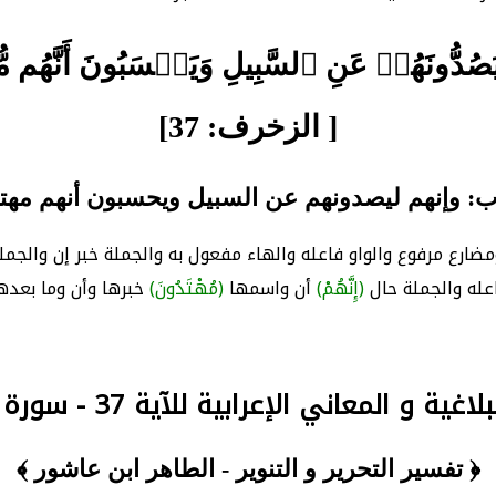
َيَصُدُّونَهُمۡ عَنِ ٱلسَّبِيلِ وَيَحۡسَبُونَ أَنَّهُم 
[ الزخرف: 37]
ب: وإنهم ليصدونهم عن السبيل ويحسبون أنهم مهت
مضارع مرفوع والواو فاعله والهاء مفعول به والجملة خبر إن والجم
اعله والجملة حال
(إِنَّهُمْ)
أن واسمها
(مُهْتَدُونَ)
خبرها وأن وما بعد
غية و المعاني الإعرابية للآية 37 - سورة الزخرف
﴿ تفسير التحرير و التنوير - الطاهر ابن عاشور ﴾