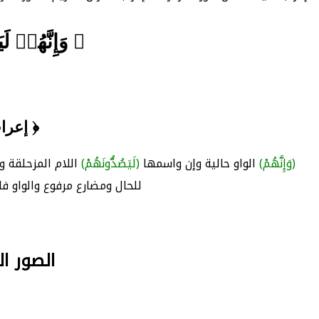
﴿ وَإِنَّهُمۡ ل
﴿ إعرا
(وَإِنَّهُمْ)
الواو حالية وإن واسمها
(لَيَصُدُّونَهُمْ)
اللام المزحلقة و
للحال ومضارع مرفوع والواو ف
الصور البلا