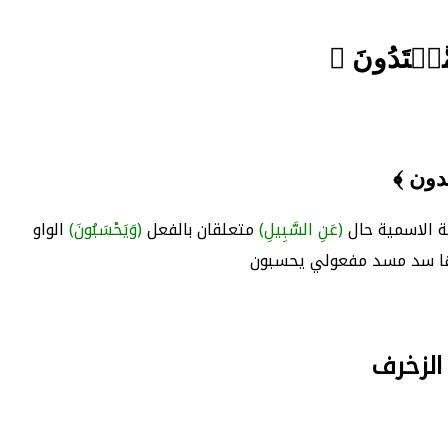
مُّهۡتَدُونَ ﴾
دون ﴾
لة الاسمية حال
(عَنِ السَّبِيلِ)
متعلقان بالفعل
(وَيَحْسَبُونَ)
الواو
ها سد مسد مفعولي يحسبون