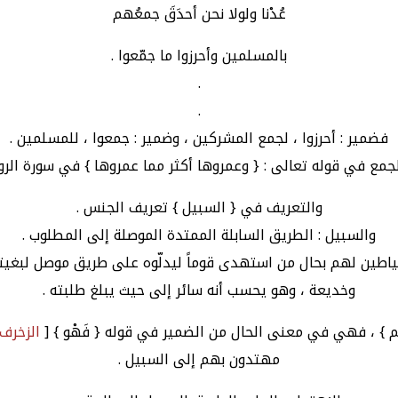
عُدْنا ولولا نحن أحدَقَ جمعُهم
بالمسلمين وأحرزوا ما جمّعوا .
.
.
فضمير : أحرزوا ، لجمع المشركين ، وضمير : جمعوا ، للمسلمين .
جمع في قوله تعالى : { وعمروها أكثر مما عمروها } في سورة الر
والتعريف في { السبيل } تعريف الجنس .
والسبيل : الطريق السابلة الممتدة الموصلة إلى المطلوب .
لشياطين لهم بحال من استهدى قوماً ليدلّوه على طريق موصل لبغي
وخديعة ، وهو يحسب أنه سائر إلى حيث يبلغ طلبته .
} ، فهي في معنى الحال من الضمير في قوله { فَهْو } [
الزخرف : 
مهتدون بهم إلى السبيل .