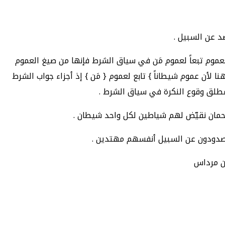
صد عن السبيل .
لعموم تبعاً لعموم مَن في سياق الشرط فإنها من صيغ العموم
لأن عموم شيطاناً } تابع لعموم { مَن } إذ أجزاء جواب الشرط
 لمطلق وقوع النكرة في سياق الشرط .
الرحمان نقيّض لهم شياطين لكل واحد شيطان .
دودون عن السبيل أنفسهم مهتدين .
بن مرداس