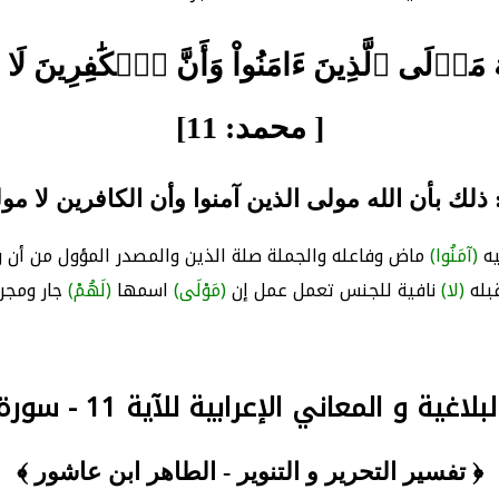
َّهَ مَوۡلَى ٱلَّذِينَ ءَامَنُواْ وَأَنَّ ٱلۡكَٰفِرِينَ ل
[ محمد: 11]
ذلك بأن الله مولى الذين آمنوا وأن الكافرين لا مو
يه
(آمَنُوا)
ماض وفاعله والجملة صلة الذين والمصدر المؤول من أن و
بله
(لا)
نافية للجنس تعمل عمل إن
(مَوْلَى)
اسمها
(لَهُمْ)
جار ومجرو
اغية و المعاني الإعرابية للآية 11 - سورة محمد
﴿ تفسير التحرير و التنوير - الطاهر ابن عاشور ﴾