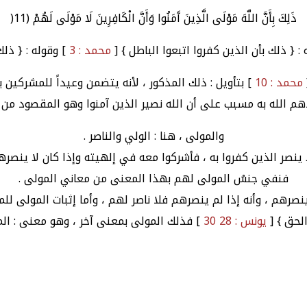
ذَلِكَ بِأَنَّ اللَّهَ مَوْلَى الَّذِينَ آَمَنُوا وَأَنَّ الْكَافِرِينَ لَا مَوْلَى لَهُمْ (11(
{ ذلك بأن الذين كفروا اتبعوا الباطل } [
محمد : 3
] وقوله : { ذل
محمد : 10
] بتأويل : ذلك المذكور ، لأنه يتضمن وعيداً للمشركين 
دهم الله به مسبب على أن الله نصير الذين آمنوا وهو المقصود من 
والمولى ، هنا : الولي والناصر .
ا ينصر الذين كفروا به ، فأشركوا معه في إلهيته وإذا كان لا ينصره
فنفي جنسُ المولى لهم بهذا المعنى من معاني المولى .
ا ينصرهم ، وأنه إذا لم ينصرهم فلا ناصر لهم ، وأما إثبات المولى 
الحق } [
يونس : 28 30
] فذلك المولى بمعنى آخر ، وهو معنى : الما