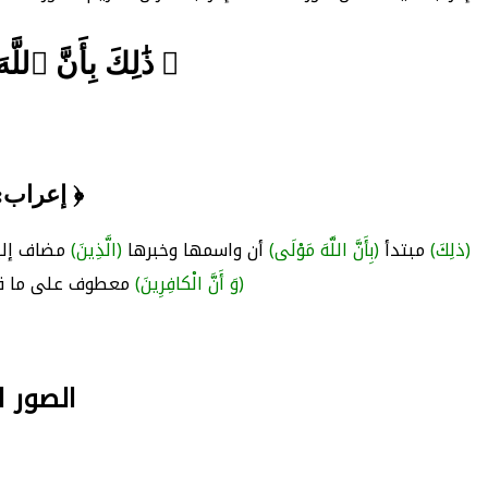
﴿ ذَٰلِكَ بِأَنَّ ٱلل
﴿ إعراب: 
(ذلِكَ)
مبتدأ
(بِأَنَّ اللَّهَ مَوْلَى)
أن واسمها وخبرها
(الَّذِينَ)
مضاف إل
(وَ أَنَّ الْكافِرِينَ)
معطوف على ما ق
الصور البل