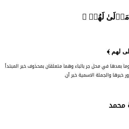
َا مَوۡلَىٰ لَهُمۡ ﴾
لى لهم ﴾
ما بعدها في محل جر بالباء وهما متعلقان بمحذوف خبر المبتدأ
ر خبرها والجملة الاسمية خبر أن.